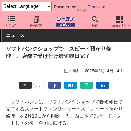
Powered by
Translate
ケータイ Watch
キャリア
ソフトバンク
アプリ・サービス
カテゴリ
過去記事
検索
Impressサイト
ニュース
ソフトバンクショップで「スピード預かり修
理」、店舗で受け付け最短即日完了
北川 研斗
2025年2月14日 14:11
リスト
ソフトバンクは、ソフトバンクショップで最短即日で
完了するスマートフォン修理サービス「スピード預かり
修理」を2月19日から開始する。西日本で先行してスタ
ートしその後、全国に広げる。