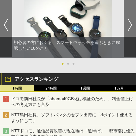
初心者の方におくる、スマートウォッチを選ぶときに確
認したい10のこと
●
●
●
アクセスランキング
1時間
24時間
1週間
1カ月
ドコモ前田社長が「ahamo40GB化は検証のため」、料金値上げ
への考え方にも言及
NTT島田社長、ソフトバンクのセブン出資に「dポイント使える
ようにして」
NTTドコモ、通信品質改善の現在地は「道半ば」 都市部に優先