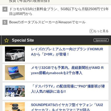
投資で年度内の改善目指す
ドコモがU15向け新料金プラン、5GB以下なら月額2508円で1年
目は858円から
BoseのポータブルスピーカーがAmazonでセール
もっと見る
Special Site
レイズのプレミアムカー向けブランドHOMUR
Aから「2×9R」が登場！
メモリ32GBでも予算内。産経新聞社がAMD R
yzen搭載dynabookを2千台導入
「ドスパラTV」の配信現場に“PAD”撮影班が潜
入!人気の秘訣に迫る!!
SOUNDPEATSのイヤカフ型イヤフォン「UU2
イヤーカフ」をイヤカフマニアが語る