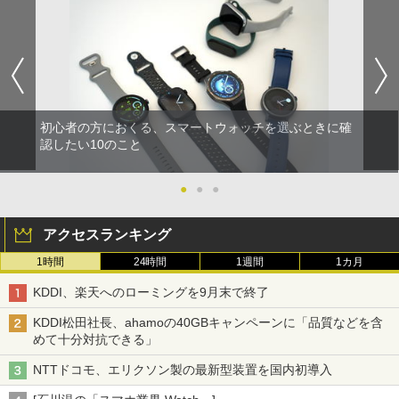
初心者の方におくる、スマートウォッチを選ぶときに確
認したい10のこと
●
●
●
アクセスランキング
1時間
24時間
1週間
1カ月
KDDI、楽天へのローミングを9月末で終了
KDDI松田社長、ahamoの40GBキャンペーンに「品質などを含
めて十分対抗できる」
NTTドコモ、エリクソン製の最新型装置を国内初導入