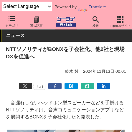
Powered by
Translate
ケータイ Watch
業界動向
企業動向
カテゴリ
過去記事
検索
Impressサイト
ニュース
NTTソノリティがBONXを子会社化、他2社と現場
DXを促進へ
鈴木 妙
2024年11月13日 00:01
リスト
音漏れしないヘッドホン型スピーカーなどを手掛ける
NTTソノリティは、音声コミュニケーションアプリなど
を展開するBONXを子会社化したと発表した。