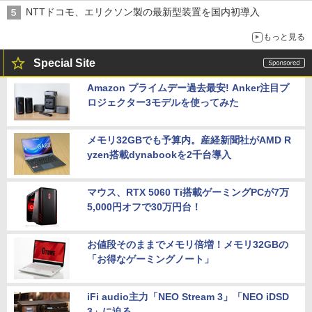
NTTドコモ、エリクソン製の最新型装置を国内初導入
もっと見る
Special Site
Amazon プライムデー過去最安! Anker注目プ
ロジェクター3モデルを使ってみた
メモリ32GBでも予算内。産経新聞社がAMD R
yzen搭載dynabookを2千台導入
マウス、RTX 5060 Ti搭載ゲーミングPCが7万
5,000円オフで30万円台！
お値段そのままでメモリ倍増！メモリ32GBの
「お得なゲーミングノート」
iFi audio主力「NEO Stream 3」「NEO iDSD
3」に迫る