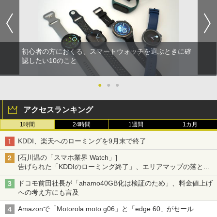
初心者の方におくる、スマートウォッチを選ぶときに確
認したい10のこと
●
●
●
アクセスランキング
1時間
24時間
1週間
1カ月
KDDI、楽天へのローミングを9月末で終了
[石川温の「スマホ業界 Watch」]
告げられた「KDDIのローミング終了」、エリアマップの落とし
穴と楽天モバイルの課題
ドコモ前田社長が「ahamo40GB化は検証のため」、料金値上げ
への考え方にも言及
Amazonで「Motorola moto g06」と「edge 60」がセール