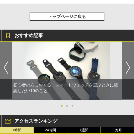
トップページに戻る
おすすめ記事
初心者の方におくる、スマートウォッチを選ぶときに確
認したい10のこと
●
●
●
アクセスランキング
1時間
24時間
1週間
1カ月