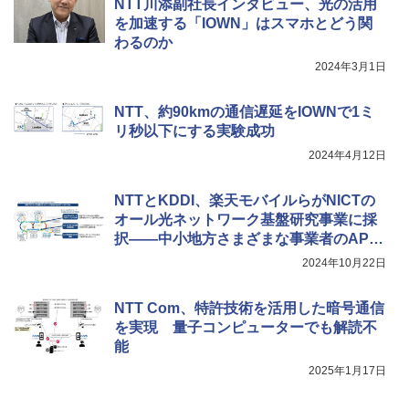
NTT川添副社長インタビュー、光の活用
を加速する「IOWN」はスマホとどう関
わるのか
2024年3月1日
NTT、約90kmの通信遅延をIOWNで1ミ
リ秒以下にする実験成功
2024年4月12日
NTTとKDDI、楽天モバイルらがNICTの
オール光ネットワーク基盤研究事業に採
択――中小地方さまざまな事業者のAPN
化を期待
2024年10月22日
NTT Com、特許技術を活用した暗号通信
を実現 量子コンピューターでも解読不
能
2025年1月17日