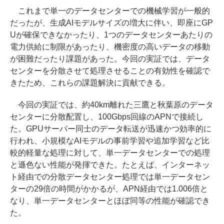
これまで単一のデータセンターでの機械学習が一般的
だったが、生成AIモデルサイズの増大に伴い、即座にGP
Uが確保できなかったり、1つのデータセンターあたりの
電力供給に制限があったり、機密度の高いデータの移動
が困難だったり課題があった。今回の実証では、データ
センターを分散させて処理させることの有効性を確認で
きたため、これらの課題解決に貢献できる。
今回の実証では、約40km離れた三鷹と秋葉原のデータ
センターに分散配置し、100Gbps回線のAPNで接続し
た。GPUサーバー同士のデータ転送が迅速かつ効率的に
行われ、小規模なAIモデルの事前学習や追加学習など比
較的軽量な処理に対して、単一データセンターでの処理
と遜色ない性能が発揮できた。たとえば、インターネッ
ト経由での分散データセンター処理では単一データセン
ターの29倍の時間がかかるが、APN経由では1.006倍と
なり、単一データセンターとほぼ同等の性能が確認でき
た。