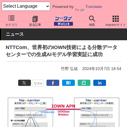
Powered by
Translate
ケータイ Watch
キャリア
ドコモ
ネットワーク/技術
カテゴリ
過去記事
検索
Impressサイト
ニュース
NTTCom、世界初のIOWN技術による分散データ
センターでの生成AIモデル学習実証に成功
竹野 弘祐
2024年10月7日 18:54
リスト