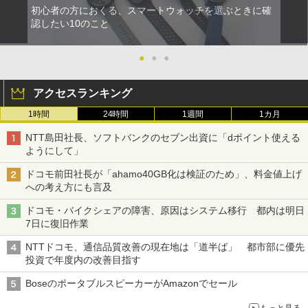
初心者の方におくる、スマートウォッチを選ぶときに確
認したい10のこと
●
●
●
アクセスランキング
1時間
24時間
1週間
1カ月
NTT島田社長、ソフトバンクのセブン出資に「dポイント使える
ようにして」
ドコモ前田社長が「ahamo40GB化は検証のため」、料金値上げ
への考え方にも言及
ドコモ・バイクシェアの障害、原因はシステム移行 都内は明日
7日に復旧作業
NTTドコモ、通信品質改善の現在地は「道半ば」 都市部に優先
投資で年度内の改善目指す
BoseのポータブルスピーカーがAmazonでセール