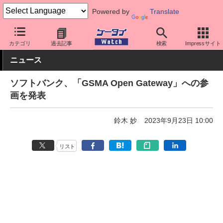
Powered by
Translate
ケータイ Watch
キャリア
ソフトバンク
ネットワーク/技術
カテゴリ
過去記事
検索
Impressサイト
ニュース
ソフトバンク、「GSMA Open Gateway」への参
画を発表
鈴木 妙
2023年9月23日 10:00
リスト