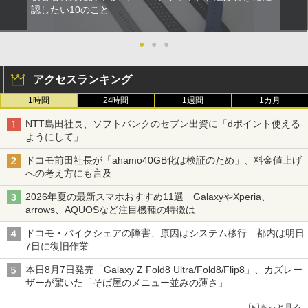
認したい10のこと
●
●
●
アクセスランキング
1時間
24時間
1週間
1カ月
NTT島田社長、ソフトバンクのセブン出資に「dポイント使える
ようにして」
ドコモ前田社長が「ahamo40GB化は検証のため」、料金値上げ
への考え方にも言及
2026年夏の最新スマホおすすめ11選 GalaxyやXperia、
arrows、AQUOSなど注目機種の特徴は
ドコモ・バイクシェアの障害、原因はシステム移行 都内は明日
7日に復旧作業
本日8月7日発売「Galaxy Z Fold8 Ultra/Fold8/Flip8」、カズレー
ザーが驚いた「そば屋のメニュー並みの薄さ」
もっと見る