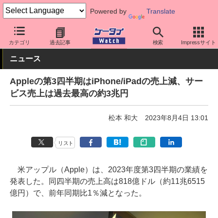
Powered by
Translate
ケータイ Watch
業界動向
Apple
カテゴリ
過去記事
検索
Impressサイト
ニュース
Appleの第3四半期はiPhone/iPadの売上減、サー
ビス売上は過去最高の約3兆円
松本 和大
2023年8月4日 13:01
リスト
米アップル（Apple）は、2023年度第3四半期の業績を
発表した。同四半期の売上高は818億ドル（約11兆6515
億円）で、前年同期比1％減となった。