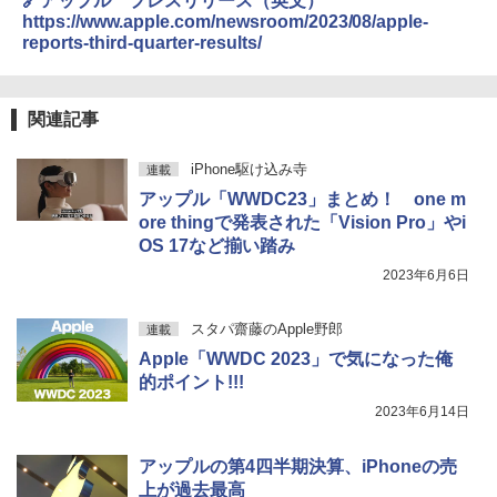
🔗アップル プレスリリース（英文）
https://www.apple.com/newsroom/2023/08/apple-
reports-third-quarter-results/
関連記事
iPhone駆け込み寺
連載
アップル「WWDC23」まとめ！ one m
ore thingで発表された「Vision Pro」やi
OS 17など揃い踏み
2023年6月6日
スタパ齋藤のApple野郎
連載
Apple「WWDC 2023」で気になった俺
的ポイント!!!
2023年6月14日
アップルの第4四半期決算、iPhoneの売
上が過去最高