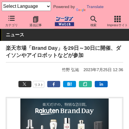
Powered by
Translate
ケータイ Watch
キャリア
楽天
アプリ・サービス
カテゴリ
過去記事
検索
Impressサイト
ニュース
楽天市場「Brand Day」を29日～30日に開催、ダ
イソンやアイロボットなどが参加
竹野 弘祐
2023年7月25日 12:36
リスト