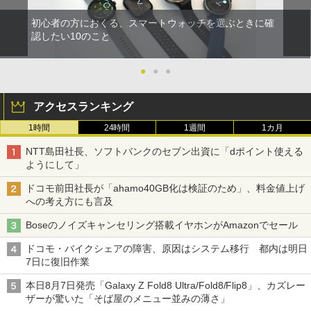
初心者の方におくる、スマートウォッチを選ぶときに確
認したい10のこと
●
●
●
アクセスランキング
1時間
24時間
1週間
1カ月
NTT島田社長、ソフトバンクのセブン出資に「dポイント使える
ようにして」
ドコモ前田社長が「ahamo40GB化は検証のため」、料金値上げ
への考え方にも言及
Boseのノイズキャンセリング搭載イヤホンがAmazonでセール
ドコモ・バイクシェアの障害、原因はシステム移行 都内は明日
7日に復旧作業
本日8月7日発売「Galaxy Z Fold8 Ultra/Fold8/Flip8」、カズレー
ザーが驚いた「そば屋のメニュー並みの薄さ」