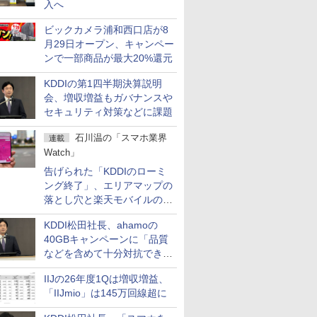
入へ
ビックカメラ浦和西口店が8
月29日オープン、キャンペー
ンで一部商品が最大20%還元
KDDIの第1四半期決算説明
会、増収増益もガバナンスや
セキュリティ対策などに課題
石川温の「スマホ業界
連載
Watch」
告げられた「KDDIのローミ
ング終了」、エリアマップの
落とし穴と楽天モバイルの課
題
KDDI松田社長、ahamoの
40GBキャンペーンに「品質
などを含めて十分対抗でき
る」
IIJの26年度1Qは増収増益、
「IIJmio」は145万回線超に