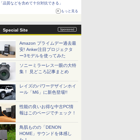
「品質などを含めて十分対抗できる」
もっと見る
Special Site
Amazon プライムデー過去最
安! Anker注目プロジェクタ
ー3モデルを使ってみた
ソニーミラーレス一眼の大特
集！ 見どころ記事まとめ
レイズのパワーデザインホイ
ール「M6」に新色登場!!
性能の良いお得な中古PC情
報はこのページでチェック！
鳥肌ものの「DENON
HOME」サウンドを体感し
た！