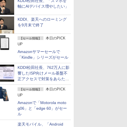
KDDI松田社長、「スマホを
軸にAIデバイス増やしたい」
KDDI、楽天へのローミング
を9月末で終了
本日のPICK
【セール情報】
UP
Amazonサマーセールで
「Kindle」シリーズがセール
KDDI松田社長、762万人に影
響したISP向けメール基盤不
正アクセスで対策をあらため
て説明
本日のPICK
【セール情報】
UP
Amazonで「Motorola moto
g06」と「edge 60」がセー
ル
楽天モバイル、「Android