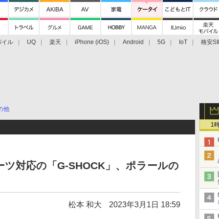
バイル
UQ
楽天
iPhone (iOS)
Android
5G
IoT
格安SI
アクセサリー
業界動向
法人向け
最新技術/その他
の他
1
ツ対応の「G-SHOCK」、ポラールの
松本 和大
2023年3月1日 18:59