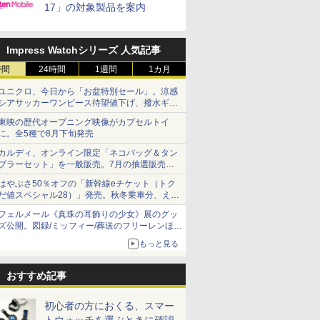
17」の対象製品を案内
Impress Watchシリーズ 人気記事
時間
24時間
1週間
1カ月
ユニクロ、今日から「お盆特別セール」。涼感
シアサッカーワンピース待望値下げ、撥水ギア
ショーツは1990円に
東映の歴代オープニング映像がカプセルトイ
に。全5種で8月下旬発売
カルディ、オンライン限定「ネコバッグ＆タン
ブラーセット」を一般販売。7月の抽選販売の
当選無効分
はやぶさ50％オフの「新幹線eチケット（トク
だ値スペシャル28）」発売。秋冬乗車分、えき
ねっと限定
フェルメール《真珠の耳飾りの少女》展のグッ
ズ公開。図録/ミッフィー/葬送のフリーレンほ
か、注目ブランドコラボが実現
もっと見る
おすすめ記事
初心者の方におくる、スマー