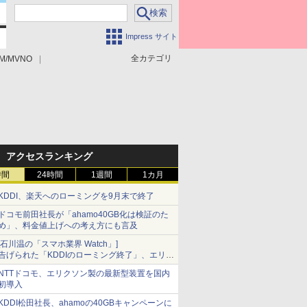
Impress サイト
全カテゴリ
M/MVNO
アクセスランキング
時間
24時間
1週間
1カ月
KDDI、楽天へのローミングを9月末で終了
ドコモ前田社長が「ahamo40GB化は検証のた
め」、料金値上げへの考え方にも言及
[石川温の「スマホ業界 Watch」]
告げられた「KDDIのローミング終了」、エリア
マップの落とし穴と楽天モバイルの課題
NTTドコモ、エリクソン製の最新型装置を国内
初導入
KDDI松田社長、ahamoの40GBキャンペーンに