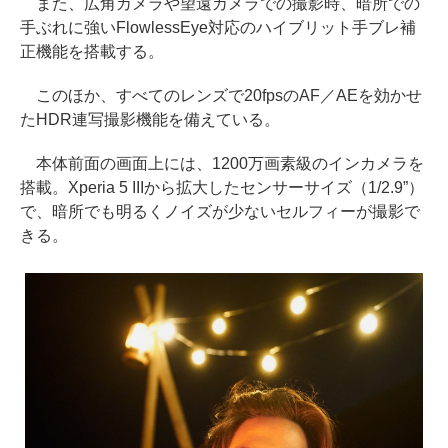
また、広角カメラや望遠カメラでの撮影時、暗所での
手ぶれに強いFlowlessEye対応のハイブリット手ブレ補
正機能を搭載する。
このほか、すべてのレンズで20fpsのAF／AEを効かせ
たHDR連写撮影機能を備えている。
本体前面の画面上には、1200万画素級のインカメラを
搭載。Xperia 5 IIIから拡大したセンサーサイズ（1/2.9”）
で、暗所でも明るくノイズが少ないセルフィーが撮影で
きる。