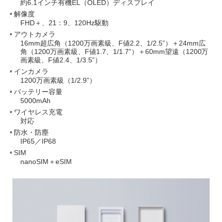
約6.1インチ有機EL（OLED）ディスプレイ
解像度
FHD＋、21：9、120Hz駆動
アウトカメラ
16mm超広角（1200万画素級、F値2.2、1/2.5”）＋24mm広
角（1200万画素級、F値1.7、1/1.7”）＋60mm望遠（1200万
画素級、F値2.4、1/3.5”）
インカメラ
1200万画素級（1/2.9”）
バッテリー容量
5000mAh
ワイヤレス充電
対応
防水・防塵
IP65／IP68
SIM
nanoSIM＋eSIM