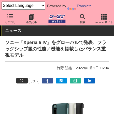
Powered by
Translate
ケータイ Watch
OS
Android
Xperia
カテゴリ
過去記事
検索
Impressサイト
ニュース
ソニー「Xperia 5 IV」をグローバルで発表、フラ
ッグシップ級の性能／機能を搭載したバランス重
視モデル
竹野 弘祐
2022年9月1日 16:04
リスト