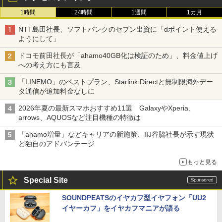
1時間
24時間
1週間
1カ月
NTT島田社長、ソフトバンクのセブン出資に「dポイント使える
ようにして」
ドコモ前田社長が「ahamo40GB化は検証のため」、料金値上げ
への考え方にも言及
「LINEMO」のベストプラン、Starlink Directと無制限海外デー
タ通信が追加料金なしに
2026年夏の最新スマホおすすめ11選 GalaxyやXperia、
arrows、AQUOSなど注目機種の特徴は
「ahamo増量」などキャリアの新施策、IIJ谷脇社長が示す現状
と独自のアドバンテージ
もっと見る
Special Site
SOUNDPEATSのイヤカフ型イヤフォン「UU2
イヤーカフ」をイヤカフマニアが語る