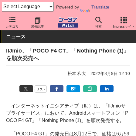
Powered by
Translate
ケータイ Watch
格安スマホ/格安SIM
格安SIM/MVNO
IIJ
カテゴリ
過去記事
検索
Impressサイト
ニュース
IIJmio、「POCO F4 GT」「Nothing Phone (1)」
を順次発売へ
松本 和大
2022年8月9日 12:10
リスト
インターネットイニシアティブ（IIJ）は、「IIJmioサ
プライサービス」において、Androidスマートフォン「P
OCO F4 GT」「Nothing Phone (1)」を順次発売する。
「POCO F4 GT」の発売日は8月12日で、価格は6万59