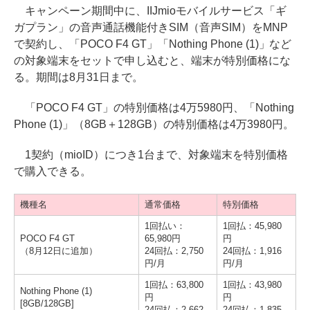
キャンペーン期間中に、IIJmioモバイルサービス「ギ
ガプラン」の音声通話機能付きSIM（音声SIM）をMNP
で契約し、「POCO F4 GT」「Nothing Phone (1)」など
の対象端末をセットで申し込むと、端末が特別価格にな
る。期間は8月31日まで。
「POCO F4 GT」の特別価格は4万5980円、「Nothing
Phone (1)」（8GB＋128GB）の特別価格は4万3980円。
1契約（mioID）につき1台まで、対象端末を特別価格
で購入できる。
機種名
通常価格
特別価格
1回払い：
1回払：45,980
POCO F4 GT
65,980円
円
（8月12日に追加）
24回払：2,750
24回払：1,916
円/月
円/月
1回払：63,800
1回払：43,980
Nothing Phone (1)
円
円
[8GB/128GB]
24回払：2,662
24回払：1,835