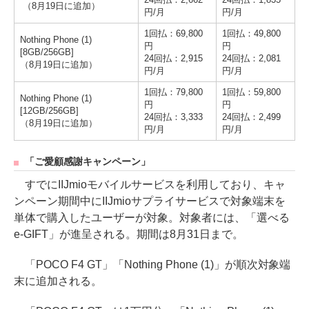
（8月19日に追加）
円/月
円/月
1回払：69,800
1回払：49,800
Nothing Phone (1)
円
円
[8GB/256GB]
24回払：2,915
24回払：2,081
（8月19日に追加）
円/月
円/月
1回払：79,800
1回払：59,800
Nothing Phone (1)
円
円
[12GB/256GB]
24回払：3,333
24回払：2,499
（8月19日に追加）
円/月
円/月
「ご愛顧感謝キャンペーン」
すでにIIJmioモバイルサービスを利用しており、キャ
ンペーン期間中にIIJmioサプライサービスで対象端末を
単体で購入したユーザーが対象。対象者には、「選べる
e-GIFT」が進呈される。期間は8月31日まで。
「POCO F4 GT」「Nothing Phone (1)」が順次対象端
末に追加される。