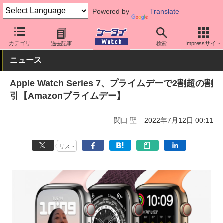
Powered by
Translate
ケータイ Watch
OS
iPhone (iOS)
アクセサリー
カテゴリ
過去記事
検索
Impressサイト
ニュース
Apple Watch Series 7、プライムデーで2割超の割
引【Amazonプライムデー】
関口 聖
2022年7月12日 00:11
リスト