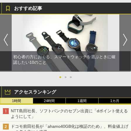
おすすめ記事
初心者の方におくる、スマートウォッチを選ぶときに確
認したい10のこと
●
●
●
アクセスランキング
1時間
24時間
1週間
1カ月
NTT島田社長、ソフトバンクのセブン出資に「dポイント使える
ようにして」
ドコモ前田社長が「ahamo40GB化は検証のため」、料金値上げ