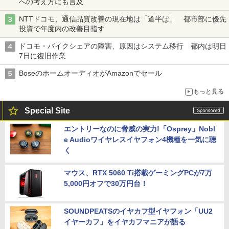
への考え方にも言及
NTTドコモ、通信品質改善の現在地は「道半ば」 都市部に優先
投資で年度内の改善目指す
ドコモ・バイクシェアの障害、原因はシステム移行 都内は明日
7日に復旧作業
BoseのホームオーディオがAmazonでセール
もっと見る
Special Site
エントリーなのに脅威の実力!「Osprey」Nobl
e Audioワイヤレスイヤフォン4機種を一気に聴
く
マウス、RTX 5060 Ti搭載ゲーミングPCが7万
5,000円オフで30万円台！
SOUNDPEATSのイヤカフ型イヤフォン「UU2
イヤーカフ」をイヤカフマニアが語る