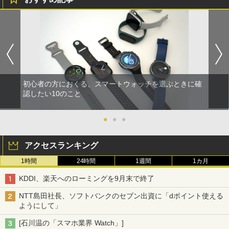
初心者の方におくる、スマートウォッチを選ぶときに確
認したい10のこと
●
●
●
アクセスランキング
1時間
24時間
1週間
1カ月
KDDI、楽天へのローミングを9月末で終了
NTT島田社長、ソフトバンクのセブン出資に「dポイント使える
ようにして」
[石川温の「スマホ業界 Watch」]