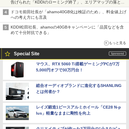
告げられた「KDDIのローミング終了」、エリアマップの落とし
穴と楽天モバイルの課題
ドコモ前田社長が「ahamo40GB化は検証のため」、料金値上げ
への考え方にも言及
KDDI松田社長、ahamoの40GBキャンペーンに「品質などを含
めて十分対抗できる」
もっと見る
Special Site
マウス、RTX 5060 Ti搭載ゲーミングPCが7万
5,000円オフで30万円台！
総合オーディオブランドに進化するSHANLING
とは何者か？
レイズ鍛造1ピースアルミホイール「CE28 N-p
lus」軽量なままに剛性を向上
クリエイティブが作った2万円台の“小さなピュ