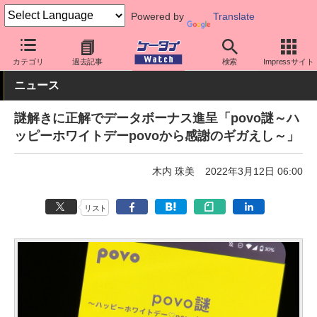
Powered by
Translate
ケータイ Watch
キャリア
au
料金プラン・割引
カテゴリ
過去記事
検索
Impressサイト
ニュース
謎解きに正解でデータボーナス進呈「povo謎～ハ
ッピーホワイトデーpovoから感謝のギガえし～」
木内 珠美
2022年3月12日 06:00
リスト