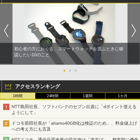
初心者の方におくる、スマートウォッチを選ぶときに確
認したい10のこと
●
●
●
アクセスランキング
1時間
24時間
1週間
1カ月
NTT島田社長、ソフトバンクのセブン出資に「dポイント使える
ようにして」
ドコモ前田社長が「ahamo40GB化は検証のため」、料金値上げ
への考え方にも言及
NTTドコモ、通信品質改善の現在地は「道半ば」 都市部に優先