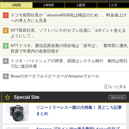
1時間
24時間
1週間
1カ月
ドコモ前田社長が「ahamo40GB化は検証のため」、料金値上げ
への考え方にも言及
NTT島田社長、ソフトバンクのセブン出資に「dポイント使える
ようにして」
NTTドコモ、通信品質改善の現在地は「道半ば」 都市部に優先
投資で年度内の改善目指す
ドコモ・バイクシェアの障害、原因はシステム移行 都内は明日
7日に復旧作業
BoseのポータブルスピーカーがAmazonでセール
もっと見る
Special Site
ソニーミラーレス一眼の大特集！ 見どころ記事
まとめ