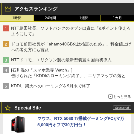
アクセスランキング
1時間
24時間
1週間
1カ月
NTT島田社長、ソフトバンクのセブン出資に「dポイント使える
ようにして」
ドコモ前田社長が「ahamo40GB化は検証のため」、料金値上げ
への考え方にも言及
NTTドコモ、エリクソン製の最新型装置を国内初導入
[石川温の「スマホ業界 Watch」]
告げられた「KDDIのローミング終了」、エリアマップの落とし
穴と楽天モバイルの課題
KDDI、楽天へのローミングを9月末で終了
もっと見る
Special Site
マウス、RTX 5060 Ti搭載ゲーミングPCが7万
5,000円オフで30万円台！