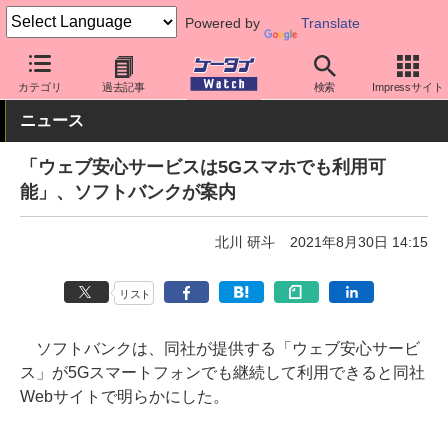
Powered by
Translate
ケータイ Watch
キャリア
ソフトバンク
アプリ・サービス
カテゴリ
過去記事
検索
Impressサイト
ニュース
「ウェブ安心サービスは5Gスマホでも利用可
能」、ソフトバンクが案内
北川 研斗
2021年8月30日 14:15
リスト
ソフトバンクは、同社が提供する「ウェブ安心サービ
ス」が5Gスマートフォンでも継続して利用できると同社
Webサイトで明らかにした。