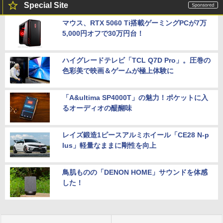
Special Site
マウス、RTX 5060 Ti搭載ゲーミングPCが7万
5,000円オフで30万円台！
ハイグレードテレビ「TCL Q7D Pro」。圧巻の
色彩美で映画＆ゲームが極上体験に
「A&ultima SP4000T」の魅力！ポケットに入
るオーディオの醍醐味
レイズ鍛造1ピースアルミホイール「CE28 N-p
lus」軽量なままに剛性を向上
鳥肌ものの「DENON HOME」サウンドを体感
した！