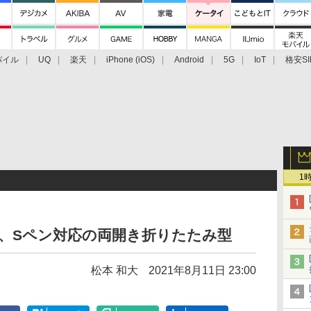
バイル
UQ
楽天
iPhone (iOS)
Android
5G
IoT
格安SI
アクセサリー
業界動向
法人向け
最新技術/その他
1
3 5G」、Sペン対応の両開き折りたたみ型
松本 和大
2021年8月11日 23:00