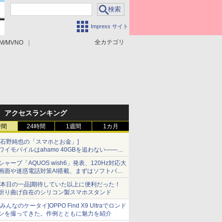
Impress サイト
全カテゴリ
M/MVNO
アクセスランキング
時間
24時間
1週間
1カ月
[石野純也の「スマホとお金」]
ワイモバイルはahamo 40GBを追わない――単
身向け「超おトク割」の安さと1年限定の注意
シャープ「AQUOS wish6」発表、120Hz対応大
点
画面や迷惑電話対策AI搭載、まずはソフトバン
クの法人向け
[本日の一品]期待していた以上に便利だった！
折り曲げ自在のシリコン製スマホスタンド
[みんなのケータイ]OPPO Find X9 Ultraでロンド
ンを撮ってきた。作例とともに魅力を紹介