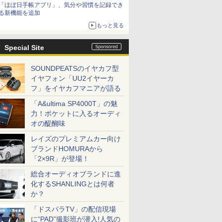
「ほぼ日手帳アプリ」、気分や習慣を記録でき
る新機能を追加
もっと見る
Special Site
SOUNDPEATSのイヤカフ型
イヤフォン「UU2イヤーカ
フ」をイヤカフマニアが語る
「A&ultima SP4000T」の魅
力！ポケットに入るオーディ
オの醍醐味
レイズのプレミアムカー向け
ブランドHOMURAから
「2×9R」が登場！
総合オーディオブランドに進
化するSHANLINGとは何者
か？
「ドスパラTV」の配信現場
に“PAD”撮影班が潜入!人気の