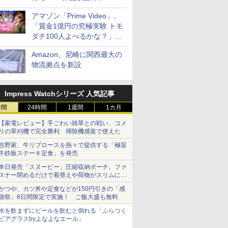
見放題
アマゾン「Prime Video」、
「賞金1億円の究極実験 トモ
ダチ100人よべるかな？」シ
ーズン2の参加者公開
Amazon、尼崎に関西最大の
物流拠点を新設
Impress Watchシリーズ 人気記事
時間
24時間
1週間
1カ月
【家電レビュー】手ごわい雑草との戦い、コメ
リの草刈機で完全勝利 掃除機感覚で使えた
吉野家、牛リブロースを熱々で提供する「極旨
牛鉄板ステーキ定食」を発売
本日発売「スヌーピー」圧縮収納ポーチ。ファ
スナー閉めるだけで着替えや荷物がスリムにま
とまる
かつや、カツ丼や定食などが150円引きの「感
謝祭」8日間限定で実施！ ご飯大盛も無料
水を飲まずにビールを飲むと倒れる「ふらつく
ビアグラスbyよなよなエール」