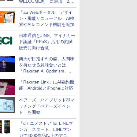
WELCOME割」に追加 2.2
万円引き
「au Webポータル」デザイ
ン・機能リニューアル AI検
索やAIレコメンド機能を追加
日本通信とJINS、マイナカー
ド認証「FPoS」活用の割賦
販売に向け合意
楽天が目指すAIの姿、人間味
を持たせる意味合いとは
「Rakuten AI Optimism」三
木谷氏の基調講演
「Rakuten Link」にAI要約機
能、AndroidとiPhoneに対応
ペアーズ、ハイブリッド型マ
ッチング「ペアーズイベン
ト」を開始
「dアニメストア for LINEマ
ンガ」スタート、LINEマン
ガで4000作品以上のアニメ