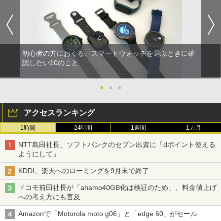
初心者の方におくる、スマートウォッチを選ぶときに確
認したい10のこと
●
●
●
アクセスランキング
1時間
24時間
1週間
1カ月
NTT島田社長、ソフトバンクのセブン出資に「dポイント使える
ようにして」
KDDI、楽天へのローミングを9月末で終了
ドコモ前田社長が「ahamo40GB化は検証のため」、料金値上げ
への考え方にも言及
Amazonで「Motorola moto g06」と「edge 60」がセール