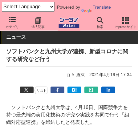
Powered by
Translate
ケータイ Watch
キャリア
ソフトバンク
カテゴリ
過去記事
検索
Impressサイト
ニュース
ソフトバンクと九州大学が連携、新型コロナに関
する研究など行う
百々 勇汰
2021年4月19日 17:34
リスト
ソフトバンクと九州大学は、4月16日、国際競争力を
持つ最先端の実用化技術の研究や実践を共同で行う「組
織対応型連携」を締結したと発表した。