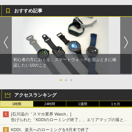
おすすめ記事
初心者の方におくる、スマートウォッチを選ぶときに確
認したい10のこと
●
●
●
アクセスランキング
1時間
24時間
1週間
1カ月
[石川温の「スマホ業界 Watch」]
告げられた「KDDIのローミング終了」、エリアマップの落とし
穴と楽天モバイルの課題
KDDI、楽天へのローミングを9月末で終了