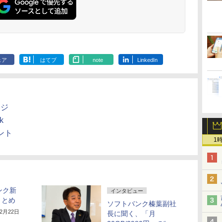
ェア
はてブ
note
LinkedIn
ージ
k
ウント
1
ンク新
インタビュー
まとめ
ソフトバンク榛葉副社
12月22日
長に聞く、「月