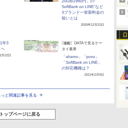
20GB/2980円」の“
SoftBank on LINE”など
3ブランド一挙新料金の
狙いとは
2020年12月22日
1年3
DATAで見るケー
連載
了へ
タイ業界
12月22日
「ahamo」「povo」
「SoftBank on LINE」
の対応機種は？
2021年2月9日
もっと関連記事を見る
トップページに戻る