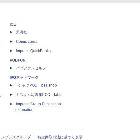
ICE
天海社
ス
Comic curea
impress QuickBooks
PUBFUN
パブファンセルフ
IPGネットワーク
TシャツPOD pTa.shop
カスタム写真集POD fabli
e
Impress Group Publication
Information
インプレスグループ
特定商取引法に基づく表示