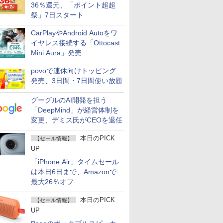
36％還元、「ポイント超超
祭」7日スタート
CarPlayやAndroid Autoをワ
イヤレス接続する「Ottocast
Mini Aura」発売
povoで連休向けトッピング
発売、3日間・7日間使い放題
グーグルのAI開発を担う
「DeepMind」が経営体制を
変更、デミス氏がCEOを退任
本日のPICK
【セール情報】
UP
「iPhone Air」タイムセール
は本日6日まで、Amazonで
最大26％オフ
本日のPICK
【セール情報】
UP