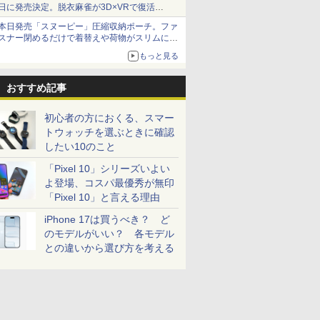
日に発売決定。脱衣麻雀が3D×VRで復活
発売から2週間は20%オフになるセールが実施
本日発売「スヌーピー」圧縮収納ポーチ。ファ
スナー閉めるだけで着替えや荷物がスリムにま
とまる
もっと見る
おすすめ記事
初心者の方におくる、スマー
トウォッチを選ぶときに確認
したい10のこと
「Pixel 10」シリーズいよい
よ登場、コスパ最優秀が無印
「Pixel 10」と言える理由
iPhone 17は買うべき？ ど
のモデルがいい？ 各モデル
との違いから選び方を考える