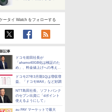
ケータイ Watch をフォローする
新記事
ドコモ前田社長が
「ahamo40GB化は検証のた
め」、料金値上げへの考え方
にも言及
ドコモ27年3月期1Qは増収増
益、「ドコモMAX」など好調
NTT島田社長、ソフトバンク
のセブン出資に「dポイント
使えるようにして」
au PAY マーケットで最大