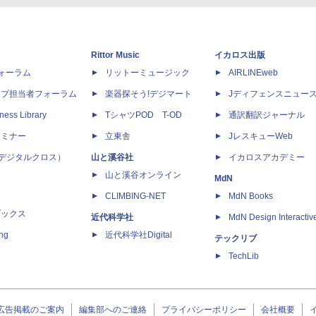
Rittor Music
イカロス出版
dフォーラム
リットーミュージック
AIRLINEweb
ップ担当者フォーラム
楽器探そう!デジマート
Jディフェンスニュー
ness Library
TシャツPOD T-OD
通訳翻訳ジャーナル
セミナー
立東舎
JレスキューWeb
 X（デジタルクロス）
山と溪谷社
イカロスアカデミー
山と溪谷オンライン
MdN
CLIMBING-NET
MdN Books
ブックス
近代科学社
MdN Design Interactiv
ing
近代科学社Digital
テックリブ
TechLib
広告掲載のご案内
編集部へのご連絡
プライバシーポリシー
会社概要