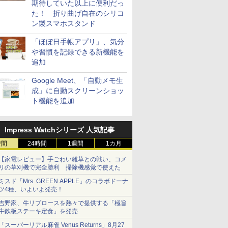
期待していた以上に便利だっ
た！ 折り曲げ自在のシリコ
ン製スマホスタンド
「ほぼ日手帳アプリ」、気分
や習慣を記録できる新機能を
追加
Google Meet、「自動メモ生
成」に自動スクリーンショッ
ト機能を追加
Impress Watchシリーズ 人気記事
時間
24時間
1週間
1カ月
【家電レビュー】手ごわい雑草との戦い、コメ
リの草刈機で完全勝利 掃除機感覚で使えた
ミスド「Mrs. GREEN APPLE」のコラボドーナ
ツ4種、いよいよ発売！
吉野家、牛リブロースを熱々で提供する「極旨
牛鉄板ステーキ定食」を発売
「スーパーリアル麻雀 Venus Returns」8月27