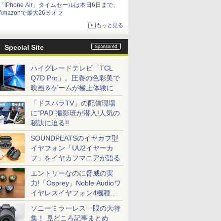
「iPhone Air」タイムセールは本日6日まで、
Amazonで最大26％オフ
もっと見る
Special Site
ハイグレードテレビ「TCL
Q7D Pro」。圧巻の色彩美で
映画＆ゲームが極上体験に
「ドスパラTV」の配信現場
に“PAD”撮影班が潜入!人気の
秘訣に迫る!!
SOUNDPEATSのイヤカフ型
イヤフォン「UU2イヤーカ
フ」をイヤカフマニアが語る
エントリーなのに脅威の実
力!「Osprey」Noble Audioワ
イヤレスイヤフォン4機種を
一気に聴く
ソニーミラーレス一眼の大特
集！ 見どころ記事まとめ