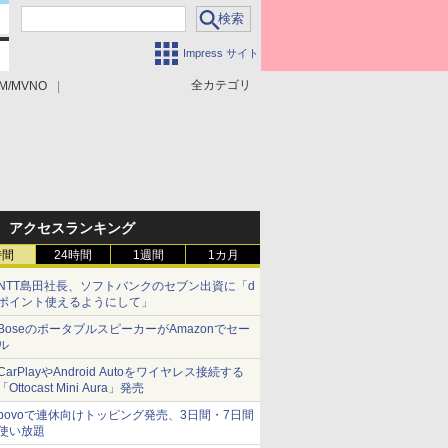
Impress サイト
全カテゴリ
M/MVNO
アクセスランキング
時間
24時間
1週間
1カ月
NTT島田社長、ソフトバンクのセブン出資に「d
ポイント使えるようにして」
BoseのポータブルスピーカーがAmazonでセー
ル
CarPlayやAndroid Autoをワイヤレス接続する
「Ottocast Mini Aura」発売
povoで連休向けトッピング発売、3日間・7日間
使い放題