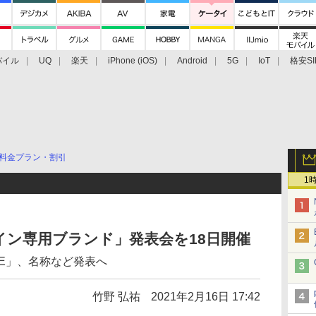
バイル
UQ
楽天
iPhone (iOS)
Android
5G
IoT
格安SI
アクセサリー
業界動向
法人向け
最新技術/その他
料金プラン・割引
1
ン専用ブランド」発表会を18日開催
LINE」、名称など発表へ
竹野 弘祐
2021年2月16日 17:42