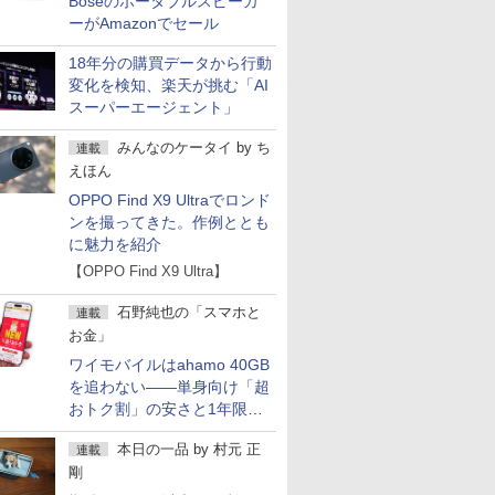
Boseのポータブルスピーカ
ーがAmazonでセール
18年分の購買データから行動
変化を検知、楽天が挑む「AI
スーパーエージェント」
みんなのケータイ
by
ち
連載
えほん
OPPO Find X9 Ultraでロンド
ンを撮ってきた。作例ととも
に魅力を紹介
【OPPO Find X9 Ultra】
石野純也の「スマホと
連載
お金」
ワイモバイルはahamo 40GB
を追わない――単身向け「超
おトク割」の安さと1年限定
の注意点
本日の一品
by
村元 正
連載
剛