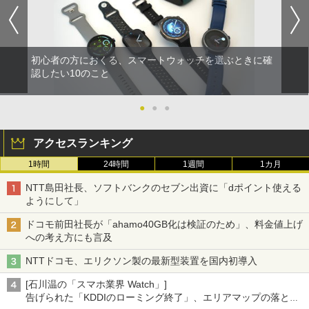
初心者の方におくる、スマートウォッチを選ぶときに確
認したい10のこと
●
●
●
アクセスランキング
1時間
24時間
1週間
1カ月
NTT島田社長、ソフトバンクのセブン出資に「dポイント使える
ようにして」
ドコモ前田社長が「ahamo40GB化は検証のため」、料金値上げ
への考え方にも言及
NTTドコモ、エリクソン製の最新型装置を国内初導入
[石川温の「スマホ業界 Watch」]
告げられた「KDDIのローミング終了」、エリアマップの落とし