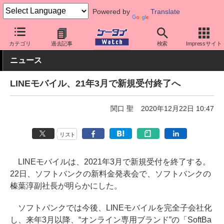
Powered by
Translate
ケータイ Watch
格安スマホ/格安SIM
格安SIM/MVNO
LINEモ
カテゴリ
過去記事
検索
Impressサイト
ニュース
LINEモバイル、21年3月で新規受付終了へ
関口 聖
2020年12月22日 10:47
リスト
LINEモバイルは、2021年3月で新規受付を終了する。
22日、ソフトバンクの新料金発表会で、ソフトバンクの
榛葉淳副社長が明らかにした。
ソフトバンクでは今後、LINEモバイルを完全子会社化
し、来年3月以降、“オンライン専用ブランド”の「SoftBa