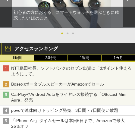
初心者の方におくる、スマートウォッチを選ぶときに確
認したい10のこと
●
●
●
アクセスランキング
1時間
24時間
1週間
1カ月
NTT島田社長、ソフトバンクのセブン出資に「dポイント使える
ようにして」
BoseのポータブルスピーカーがAmazonでセール
CarPlayやAndroid Autoをワイヤレス接続する「Ottocast Mini
Aura」発売
povoで連休向けトッピング発売、3日間・7日間使い放題
「iPhone Air」タイムセールは本日6日まで、Amazonで最大
26％オフ