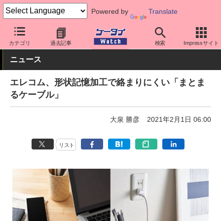
Powered by
Translate
ケータイ Watch
周辺機器/アクセサリー
その他
カテゴリ
過去記事
検索
Impressサイト
ニュース
エレコム、形状記憶加工で絡まりにくい「まとま
るケーブル」
大泉 勝彦
2021年2月1日 06:00
リスト