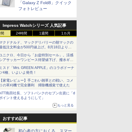
「Galaxy Z Fold8」クイック
フォトレビュー
Impress Watchシリーズ 人気記事
時間
24時間
1週間
1カ月
マクドナルド、マックデリバリーの朝マックの
最低注文料金が500円値上げ。8月18日より
1,500円から受付
ユニクロ、今日から「お盆特別セール」。涼感
シアサッカーワンピース待望値下げ、撥水ギア
ショーツは1990円に
ミスド「Mrs. GREEN APPLE」のコラボドーナ
ツ4種、いよいよ発売！
【家電レビュー】手ごわい雑草との戦い、コメ
リの草刈機で完全勝利 掃除機感覚で使えた
NTT島田社長、ソフトバンクのセブン出資に「d
ポイント使えるようにして」
もっと見る
おすすめ記事
初心者の方におくる、スマー