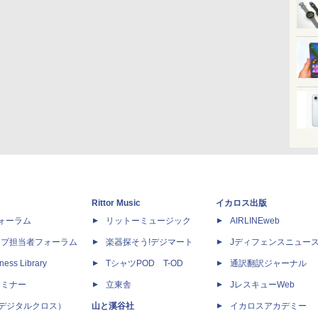
Rittor Music
イカロス出版
dフォーラム
リットーミュージック
AIRLINEweb
ップ担当者フォーラム
楽器探そう!デジマート
Jディフェンスニュー
ness Library
TシャツPOD T-OD
通訳翻訳ジャーナル
セミナー
立東舎
JレスキューWeb
 X（デジタルクロス）
山と溪谷社
イカロスアカデミー