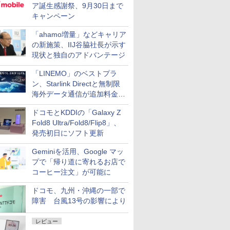
ア誕生感謝祭、9月30日まで
キャンペーン
「ahamo増量」などキャリア
の新施策、IIJ谷脇社長が示す
現状と独自のアドバンテージ
「LINEMO」のベストプラ
ン、Starlink Directと無制限
海外データ通信が追加料金な
しに
ドコモとKDDIの「Galaxy Z
Fold8 Ultra/Fold8/Flip8」、
発売初日にソフト更新
Geminiを活用、Google マッ
プで「帰り道に寄れるお店で
コーヒー注文」が可能に
ドコモ、九州・沖縄の一部で
障害 台風13号の影響により
レビュー