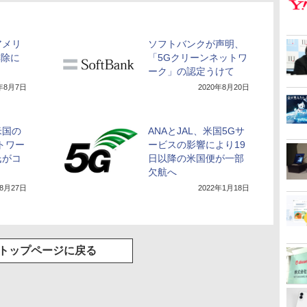
アメリ
ソフトバンクが声明、
排除に
「5Gクリーンネットワ
ーク」の認定うけて
0年8月7日
2020年8月20日
米国の
ANAとJAL、米国5Gサ
トワー
ービスの影響により19
氏がコ
日以降の米国便が一部
欠航へ
年8月27日
2022年1月18日
トップページに戻る