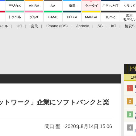
バイル
UQ
楽天
iPhone (iOS)
Android
5G
IoT
格安SI
アクセサリー
業界動向
法人向け
最新技術/その他
1
ネットワーク」企業にソフトバンクと楽
関口 聖
2020年8月14日 15:06