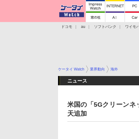
ドコモ
au
ソフトバンク
ワイモ
格安スマホ/SIMフリースマホ
周辺機器/
ケータイ Watch
業界動向
海外
ニュース
米国の「5Gクリーン
天追加