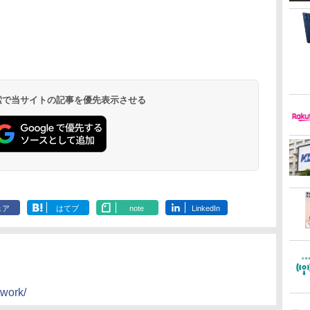
 検索で当サイトの記事を優先表示させる
ェア
はてブ
note
LinkedIn
twork/