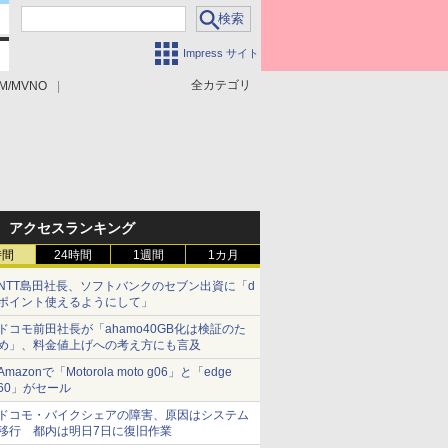
Impress サイト
全カテゴリ
M/MVNO
アクセスランキング
時間
24時間
1週間
1カ月
NTT島田社長、ソフトバンクのセブン出資に「d
ポイント使えるようにして」
ドコモ前田社長が「ahamo40GB化は検証のた
め」、料金値上げへの考え方にも言及
Amazonで「Motorola moto g06」と「edge
60」がセール
ドコモ・バイクシェアの障害、原因はシステム
移行 都内は明日7日に復旧作業