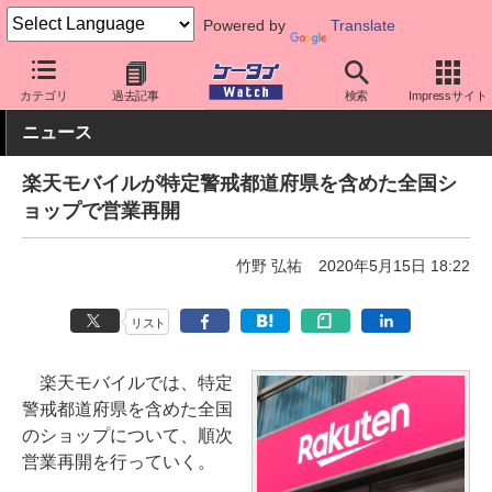
Powered by
Translate
ケータイ Watch
キャリア
楽天
サポート
カテゴリ
過去記事
検索
Impressサイト
ニュース
楽天モバイルが特定警戒都道府県を含めた全国シ
ョップで営業再開
竹野 弘祐
2020年5月15日 18:22
リスト
楽天モバイルでは、特定
警戒都道府県を含めた全国
のショップについて、順次
営業再開を行っていく。