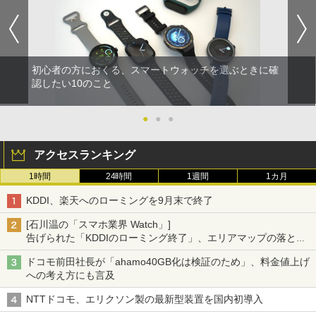
初心者の方におくる、スマートウォッチを選ぶときに確
認したい10のこと
●
●
●
アクセスランキング
1時間
24時間
1週間
1カ月
KDDI、楽天へのローミングを9月末で終了
[石川温の「スマホ業界 Watch」]
告げられた「KDDIのローミング終了」、エリアマップの落とし
穴と楽天モバイルの課題
ドコモ前田社長が「ahamo40GB化は検証のため」、料金値上げ
への考え方にも言及
NTTドコモ、エリクソン製の最新型装置を国内初導入