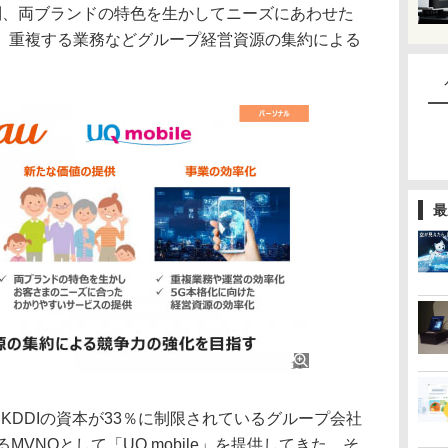
制、両ブランドの特色を生かしてニーズにあわせた
、重複する業務などグループ経営資源の集約による
。
最
DDIの資本が33％に制限されているグループ会社
MVNOとして「UQ mobile」を提供してきた。そ