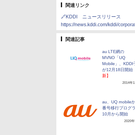
関連リンク
🔗KDDI ニュースリリース
https://news.kddi.com/kddi/corpor
関連記事
au LTE網の
MVNO「UQ
Mobile」、KDD
が12月18日開始
新】
2014年
au、UQ mobil
番号移行プログ
10月から開始
2020