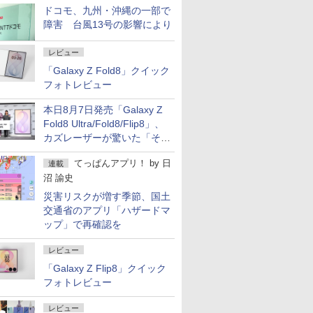
ドコモ、九州・沖縄の一部で
障害 台風13号の影響により
レビュー
「Galaxy Z Fold8」クイック
フォトレビュー
本日8月7日発売「Galaxy Z
Fold8 Ultra/Fold8/Flip8」、
カズレーザーが驚いた「そば
屋のメニュー並みの薄さ」
てっぱんアプリ！
by
日
連載
沼 諭史
災害リスクが増す季節、国土
交通省のアプリ「ハザードマ
ップ」で再確認を
レビュー
「Galaxy Z Flip8」クイック
フォトレビュー
レビュー