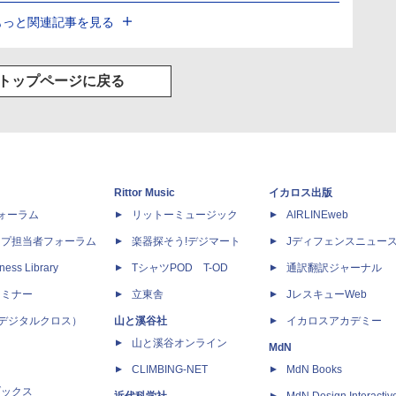
もっと関連記事を見る
トップページに戻る
Rittor Music
イカロス出版
dフォーラム
リットーミュージック
AIRLINEweb
ップ担当者フォーラム
楽器探そう!デジマート
Jディフェンスニュー
ness Library
TシャツPOD T-OD
通訳翻訳ジャーナル
セミナー
立東舎
JレスキューWeb
 X（デジタルクロス）
山と溪谷社
イカロスアカデミー
山と溪谷オンライン
MdN
CLIMBING-NET
MdN Books
ブックス
近代科学社
MdN Design Interactiv