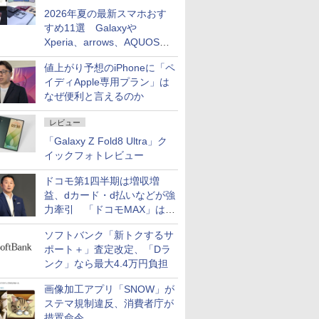
2026年夏の最新スマホおす
すめ11選 Galaxyや
Xperia、arrows、AQUOSな
ど注目機種の特徴は
値上がり予想のiPhoneに「ペ
イディApple専用プラン」は
なぜ便利と言えるのか
レビュー
「Galaxy Z Fold8 Ultra」ク
イックフォトレビュー
ドコモ第1四半期は増収増
益、dカード・d払いなどが強
力牽引 「ドコモMAX」は
400万契約突破
ソフトバンク「新トクするサ
ポート＋」査定改定、「Dラ
ンク」なら最大4.4万円負担
画像加工アプリ「SNOW」が
ステマ規制違反、消費者庁が
措置命令