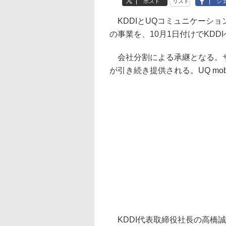
ポスト
リスト
シ
KDDIとUQコミュニケーションズ
の事業を、10月1日付けでKDD
会社分割による承継となる。サービ
が引き続き提供される。UQ mo
KDDI代表取締役社長の高橋誠