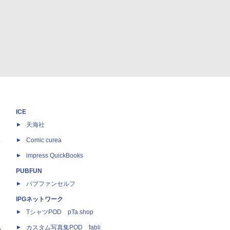
ICE
天海社
ス
Comic curea
impress QuickBooks
PUBFUN
パブファンセルフ
IPGネットワーク
TシャツPOD pTa.shop
カスタム写真集POD fabli
e