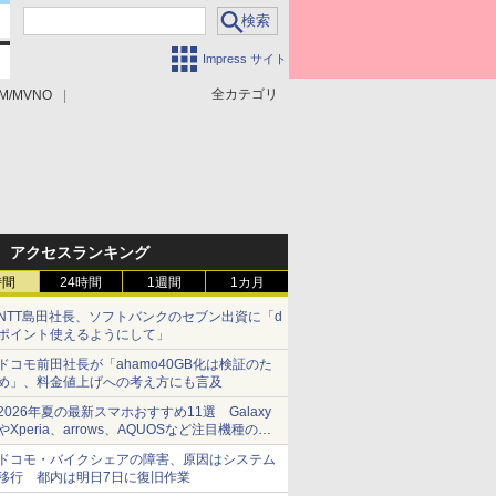
Impress サイト
全カテゴリ
M/MVNO
アクセスランキング
時間
24時間
1週間
1カ月
NTT島田社長、ソフトバンクのセブン出資に「d
ポイント使えるようにして」
ドコモ前田社長が「ahamo40GB化は検証のた
め」、料金値上げへの考え方にも言及
2026年夏の最新スマホおすすめ11選 Galaxy
やXperia、arrows、AQUOSなど注目機種の特
徴は
ドコモ・バイクシェアの障害、原因はシステム
移行 都内は明日7日に復旧作業