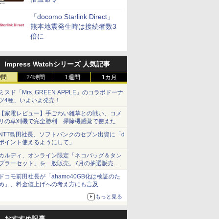
「docomo Starlink Direct」
熊本地震発生時は接続者数3
倍に
Impress Watchシリーズ 人気記事
時間
24時間
1週間
1カ月
ミスド「Mrs. GREEN APPLE」のコラボドーナ
ツ4種、いよいよ発売！
【家電レビュー】手ごわい雑草との戦い、コメ
リの草刈機で完全勝利 掃除機感覚で使えた
NTT島田社長、ソフトバンクのセブン出資に「d
ポイント使えるようにして」
カルディ、オンライン限定「ネコバッグ＆タン
ブラーセット」を一般販売。7月の抽選販売の
当選無効分
ドコモ前田社長が「ahamo40GB化は検証のた
め」、料金値上げへの考え方にも言及
もっと見る
おすすめ記事