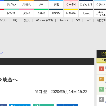
バイル
UQ
楽天
iPhone (iOS)
Android
5G
IoT
格安SI
アクセサリー
業界動向
法人向け
最新技術/その他
ン
1
業を統合へ
関口 聖
2020年5月14日 15:22