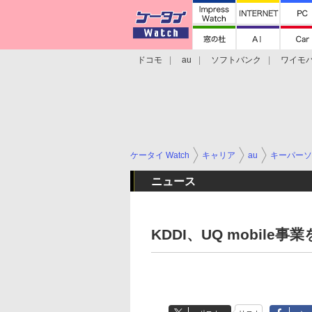
ドコモ
au
ソフトバンク
ワイモ
格安スマホ/SIMフリースマホ
周辺機器/
ケータイ Watch
キャリア
au
キーパーソ
ニュース
KDDI、UQ mobile事