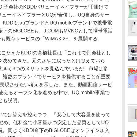
KDDI子会社のKDDIバリューイネイブラーが手掛けて
IバリューイネイブラーとUQが合併し、UQ自身のサー
DIはauブランドとUQ mobileブランドで携帯電
のBIGLOBEも、J:COMもMVNOとして携帯電話
も既存サービスの「WiMAX 2+」を展開する。
こたえたKDDIの高橋社長は「これまで別会社とし
思を決めてきた。元のさやに戻ったとは捉えておら
大きく3つのメリットを見込んでいるが、市場は多
、複数のブランドでサービスを提供することが重要
どを実現させたい考えを示した。また、動画配信サービ
えるオープン化を進める中で、UQ mobile事業で
とも説明。
ては答えを控えつつ、「安心して大容量を使って
て勧め、低料金で小容量かつ安定した品質としてUQ
説。同じくKDDI傘下のBIGLOBEはオンライン加入