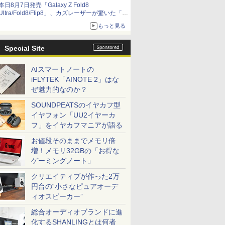
本日8月7日発売「Galaxy Z Fold8
Ultra/Fold8/Flip8」、カズレーザーが驚いた「そ
ば屋のメニュー並みの薄さ」
もっと見る
Special Site
AIスマートノートの
iFLYTEK「AINOTE 2」はな
ぜ魅力的なのか？
SOUNDPEATSのイヤカフ型
イヤフォン「UU2イヤーカ
フ」をイヤカフマニアが語る
お値段そのままでメモリ倍
増！メモリ32GBの「お得な
ゲーミングノート」
クリエイティブが作った2万
円台の“小さなピュアオーデ
ィオスピーカー”
総合オーディオブランドに進
化するSHANLINGとは何者