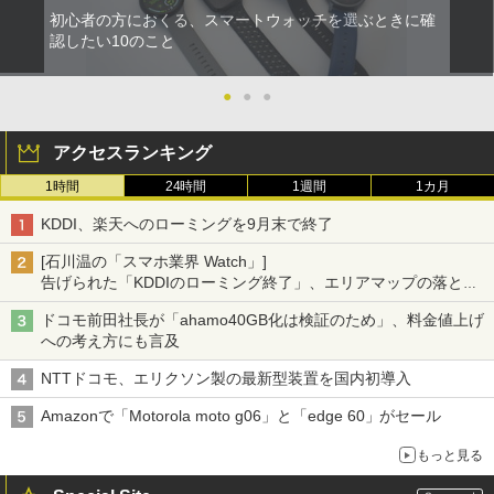
初心者の方におくる、スマートウォッチを選ぶときに確
認したい10のこと
●
●
●
アクセスランキング
1時間
24時間
1週間
1カ月
KDDI、楽天へのローミングを9月末で終了
[石川温の「スマホ業界 Watch」]
告げられた「KDDIのローミング終了」、エリアマップの落とし
穴と楽天モバイルの課題
ドコモ前田社長が「ahamo40GB化は検証のため」、料金値上げ
への考え方にも言及
NTTドコモ、エリクソン製の最新型装置を国内初導入
Amazonで「Motorola moto g06」と「edge 60」がセール
もっと見る