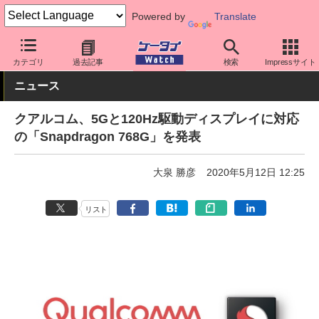
Powered by
Translate
ケータイ Watch
業界動向
技術
カテゴリ
過去記事
検索
Impressサイト
ニュース
クアルコム、5Gと120Hz駆動ディスプレイに対応
の「Snapdragon 768G」を発表
大泉 勝彦
2020年5月12日 12:25
リスト