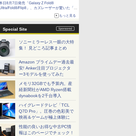
本日8月7日発売「Galaxy Z Fold8
Ultra/Fold8/Flip8」、カズレーザーが驚いた「そ
ば屋のメニュー並みの薄さ」
もっと見る
Special Site
ソニーミラーレス一眼の大特
集！ 見どころ記事まとめ
Amazon プライムデー過去最
安! Anker注目プロジェクタ
ー3モデルを使ってみた
メモリ32GBでも予算内。産
経新聞社がAMD Ryzen搭載
dynabookを2千台導入
ハイグレードテレビ「TCL
Q7D Pro」。圧巻の色彩美で
映画＆ゲームが極上体験に
性能の良いお得な中古PC情
報はこのページでチェック！