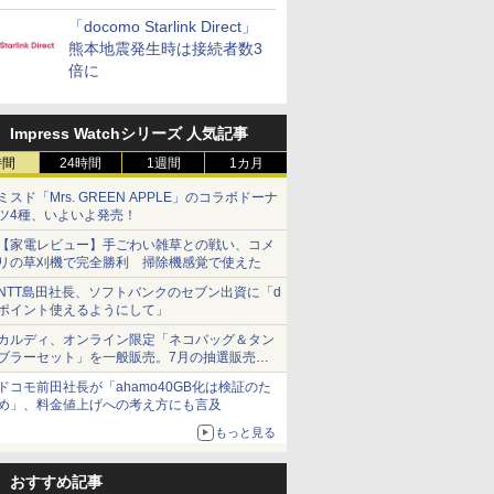
「docomo Starlink Direct」
熊本地震発生時は接続者数3
倍に
Impress Watchシリーズ 人気記事
時間
24時間
1週間
1カ月
ミスド「Mrs. GREEN APPLE」のコラボドーナ
ツ4種、いよいよ発売！
【家電レビュー】手ごわい雑草との戦い、コメ
リの草刈機で完全勝利 掃除機感覚で使えた
NTT島田社長、ソフトバンクのセブン出資に「d
ポイント使えるようにして」
カルディ、オンライン限定「ネコバッグ＆タン
ブラーセット」を一般販売。7月の抽選販売の
当選無効分
ドコモ前田社長が「ahamo40GB化は検証のた
め」、料金値上げへの考え方にも言及
もっと見る
おすすめ記事