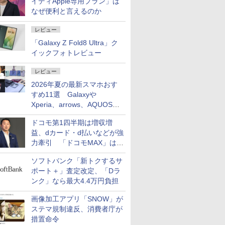
イディApple専用プラン」は
なぜ便利と言えるのか
レビュー
「Galaxy Z Fold8 Ultra」ク
イックフォトレビュー
レビュー
2026年夏の最新スマホおす
すめ11選 Galaxyや
Xperia、arrows、AQUOSな
ど注目機種の特徴は
ドコモ第1四半期は増収増
益、dカード・d払いなどが強
力牽引 「ドコモMAX」は
400万契約突破
ソフトバンク「新トクするサ
ポート＋」査定改定、「Dラ
ンク」なら最大4.4万円負担
画像加工アプリ「SNOW」が
ステマ規制違反、消費者庁が
措置命令