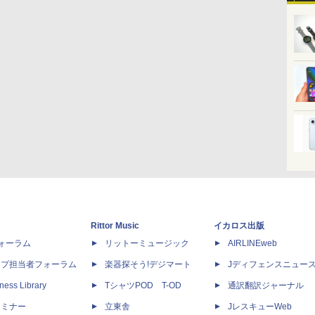
Rittor Music
イカロス出版
dフォーラム
リットーミュージック
AIRLINEweb
ップ担当者フォーラム
楽器探そう!デジマート
Jディフェンスニュー
ness Library
TシャツPOD T-OD
通訳翻訳ジャーナル
セミナー
立東舎
JレスキューWeb