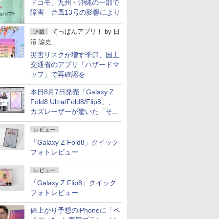
ドコモ、九州・沖縄の一部で
障害 台風13号の影響により
てっぱんアプリ！
by
日
連載
沼 諭史
災害リスクが増す季節、国土
交通省のアプリ「ハザードマ
ップ」で再確認を
本日8月7日発売「Galaxy Z
Fold8 Ultra/Fold8/Flip8」、
カズレーザーが驚いた「そば
屋のメニュー並みの薄さ」
レビュー
「Galaxy Z Fold8」クイック
フォトレビュー
レビュー
「Galaxy Z Flip8」クイック
フォトレビュー
値上がり予想のiPhoneに「ペ