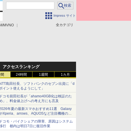
Impress サイト
全カテゴリ
M/MVNO
アクセスランキング
時間
24時間
1週間
1カ月
NTT島田社長、ソフトバンクのセブン出資に「d
ポイント使えるようにして」
ドコモ前田社長が「ahamo40GB化は検証のた
め」、料金値上げへの考え方にも言及
2026年夏の最新スマホおすすめ11選 Galaxy
やXperia、arrows、AQUOSなど注目機種の特
徴は
ドコモ・バイクシェアの障害、原因はシステム
移行 都内は明日7日に復旧作業