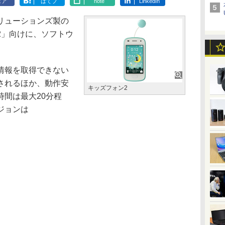
ェア
はてブ
note
LinkedIn
リューションズ製の
2」向けに、ソフトウ
情報を取得できない
されるほか、動作安
キッズフォン2
間は最大20分程
ジョンは