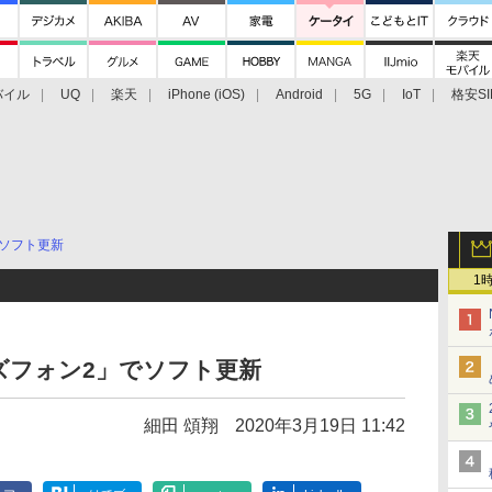
バイル
UQ
楽天
iPhone (iOS)
Android
5G
IoT
格安SI
アクセサリー
業界動向
法人向け
最新技術/その他
ソフト更新
1
ズフォン2」でソフト更新
細田 頌翔
2020年3月19日 11:42