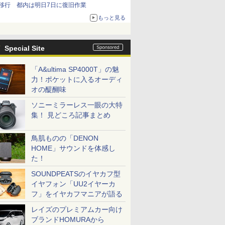
移行 都内は明日7日に復旧作業
もっと見る
Special Site
「A&ultima SP4000T」の魅
力！ポケットに入るオーディ
オの醍醐味
ソニーミラーレス一眼の大特
集！ 見どころ記事まとめ
鳥肌ものの「DENON
HOME」サウンドを体感し
た！
SOUNDPEATSのイヤカフ型
イヤフォン「UU2イヤーカ
フ」をイヤカフマニアが語る
レイズのプレミアムカー向け
ブランドHOMURAから