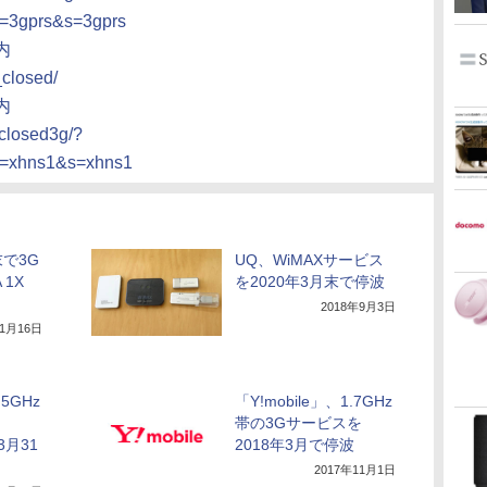
e=3gprs&s=3gprs
内
_closed/
内
/closed3g/?
e=xhns1&s=xhns1
末で3G
UQ、WiMAXサービス
 1X
を2020年3月末で停波
2018年9月3日
11月16日
5GHz
「Y!mobile」、1.7GHz
帯の3Gサービスを
3月31
2018年3月で停波
2017年11月1日