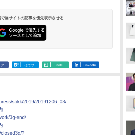
 検索で当サイトの記事を優先表示させる
ェア
はてブ
note
LinkedIn
s/press/sbkk/2019/20191206_03/
内
work/3g-end/
内
o/closed3g/?