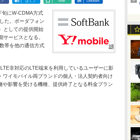
ェア
はてブ
note
LinkedIn
旬にW-CDMA方式
表した。ボーダフォン
S）としての提供開始
長期サービスとなる。
波数帯を他の通信方式
LTE非対応のLTE端末を利用しているユーザーに影
・ワイモバイル両ブランドの個人・法人契約者向け
種や影響を受ける機種、提供終了となる料金プラン