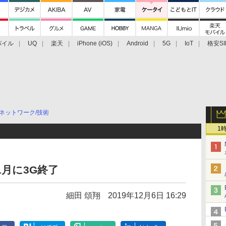
バイル
UQ
楽天
iPhone (iOS)
Android
5G
IoT
格安SI
アクセサリー
業界動向
法人向け
最新技術/その他
ネットワーク/技術
1
1月に3G終了
細田 頌翔
2019年12月6日 16:29