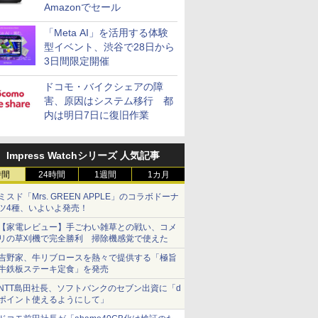
Amazonでセール
「Meta AI」を活用する体験
型イベント、渋谷で28日から
3日間限定開催
ドコモ・バイクシェアの障
害、原因はシステム移行 都
内は明日7日に復旧作業
Impress Watchシリーズ 人気記事
時間
24時間
1週間
1カ月
ミスド「Mrs. GREEN APPLE」のコラボドーナ
ツ4種、いよいよ発売！
【家電レビュー】手ごわい雑草との戦い、コメ
リの草刈機で完全勝利 掃除機感覚で使えた
吉野家、牛リブロースを熱々で提供する「極旨
牛鉄板ステーキ定食」を発売
NTT島田社長、ソフトバンクのセブン出資に「d
ポイント使えるようにして」