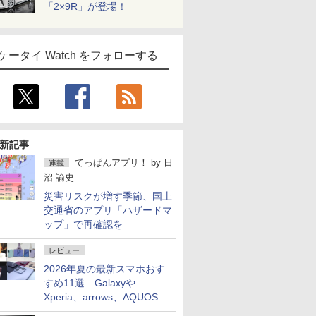
「2×9R」が登場！
ケータイ Watch をフォローする
新記事
てっぱんアプリ！
by
日
連載
沼 諭史
災害リスクが増す季節、国土
交通省のアプリ「ハザードマ
ップ」で再確認を
レビュー
2026年夏の最新スマホおす
すめ11選 Galaxyや
Xperia、arrows、AQUOSな
ど注目機種の特徴は