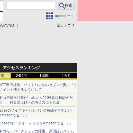
Impress サイト
全カテゴリ
M/MVNO
アクセスランキング
時間
24時間
1週間
1カ月
NTT島田社長、ソフトバンクのセブン出資に「d
ポイント使えるようにして」
ドコモ前田社長が「ahamo40GB化は検証のた
め」、料金値上げへの考え方にも言及
Boseのノイズキャンセリング搭載イヤホンが
Amazonでセール
BoseのホームオーディオがAmazonでセール
ドコモ・バイクシェアの障害、原因はシステム