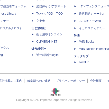
ップ担当者フォーラム
楽器探そう!デジマート
Jディフェンスニュー
ness Library
TシャツPOD T-OD
通訳翻訳ジャーナル
セミナー
立東舎
JレスキューWeb
 X（デジタルクロス）
山と溪谷社
イカロスアカデミー
山と溪谷オンライン
MdN
CLIMBING-NET
MdN Books
ブックス
近代科学社
MdN Design Interactiv
ing
近代科学社Digital
テックリブ
TechLib
広告掲載のご案内
編集部へのご連絡
プライバシーポリシー
会社概要
Copyright ©
2026
Impress Corporation. All rights reserved.