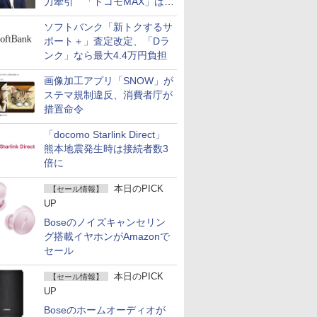
力牽引 「ドコモMAX」は
400万契約突破
ソフトバンク「新トクするサ
ポート＋」査定改定、「Dラ
ンク」なら最大4.4万円負担
画像加工アプリ「SNOW」が
ステマ規制違反、消費者庁が
措置命令
「docomo Starlink Direct」
熊本地震発生時は接続者数3
倍に
本日のPICK
【セール情報】
UP
Boseのノイズキャンセリン
グ搭載イヤホンがAmazonで
セール
本日のPICK
【セール情報】
UP
Boseのホームオーディオが