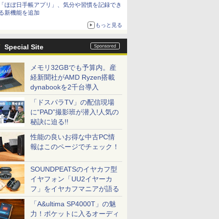
「ほぼ日手帳アプリ」、気分や習慣を記録でき
る新機能を追加
もっと見る
Special Site
メモリ32GBでも予算内。産
経新聞社がAMD Ryzen搭載
dynabookを2千台導入
「ドスパラTV」の配信現場
に“PAD”撮影班が潜入!人気の
秘訣に迫る!!
性能の良いお得な中古PC情
報はこのページでチェック！
SOUNDPEATSのイヤカフ型
イヤフォン「UU2イヤーカ
フ」をイヤカフマニアが語る
「A&ultima SP4000T」の魅
力！ポケットに入るオーディ