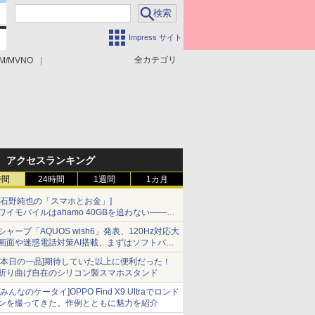
Impress サイト
全カテゴリ
M/MVNO
アクセスランキング
時間
24時間
1週間
1カ月
[石野純也の「スマホとお金」]
ワイモバイルはahamo 40GBを追わない――単
身向け「超おトク割」の安さと1年限定の注意
シャープ「AQUOS wish6」発表、120Hz対応大
点
画面や迷惑電話対策AI搭載、まずはソフトバン
クの法人向け
[本日の一品]期待していた以上に便利だった！
折り曲げ自在のシリコン製スマホスタンド
[みんなのケータイ]OPPO Find X9 Ultraでロンド
ンを撮ってきた。作例とともに魅力を紹介