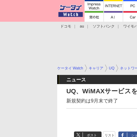
ドコモ
au
ソフトバンク
ワイモ
格安スマホ/SIMフリースマホ
周辺機器/
ケータイ Watch
キャリア
UQ
ネットワー
ニュース
UQ、WiMAXサービスを
新規契約は9月末で終了
ポスト
リスト
シ