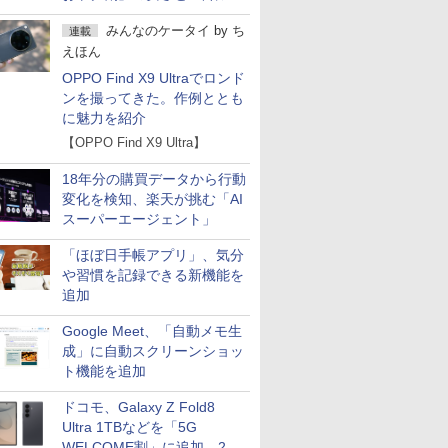
の注意点
みんなのケータイ
by
ち
連載
えほん
OPPO Find X9 Ultraでロンド
ンを撮ってきた。作例ととも
に魅力を紹介
【OPPO Find X9 Ultra】
18年分の購買データから行動
変化を検知、楽天が挑む「AI
スーパーエージェント」
「ほぼ日手帳アプリ」、気分
や習慣を記録できる新機能を
追加
Google Meet、「自動メモ生
成」に自動スクリーンショッ
ト機能を追加
ドコモ、Galaxy Z Fold8
Ultra 1TBなどを「5G
WELCOME割」に追加 2.2