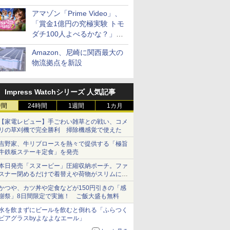
見放題
アマゾン「Prime Video」、
「賞金1億円の究極実験 トモ
ダチ100人よべるかな？」シ
ーズン2の参加者公開
Amazon、尼崎に関西最大の
物流拠点を新設
Impress Watchシリーズ 人気記事
時間
24時間
1週間
1カ月
【家電レビュー】手ごわい雑草との戦い、コメ
リの草刈機で完全勝利 掃除機感覚で使えた
吉野家、牛リブロースを熱々で提供する「極旨
牛鉄板ステーキ定食」を発売
本日発売「スヌーピー」圧縮収納ポーチ。ファ
スナー閉めるだけで着替えや荷物がスリムにま
とまる
かつや、カツ丼や定食などが150円引きの「感
謝祭」8日間限定で実施！ ご飯大盛も無料
水を飲まずにビールを飲むと倒れる「ふらつく
ビアグラスbyよなよなエール」