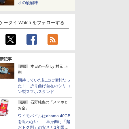
オの醍醐味
ケータイ Watch をフォローする
新記事
本日の一品
by
村元 正
連載
剛
期待していた以上に便利だっ
た！ 折り曲げ自在のシリコ
ン製スマホスタンド
石野純也の「スマホと
連載
お金」
ワイモバイルはahamo 40GB
を追わない――単身向け「超
おトク割」の安さと1年限定