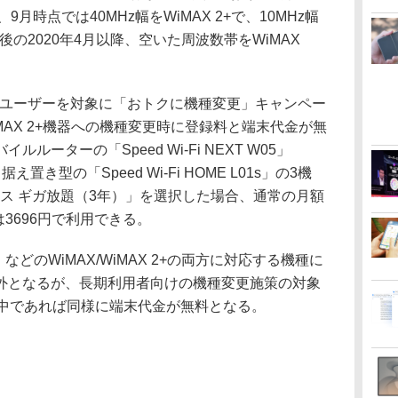
月時点では40MHz幅をWiMAX 2+で、10MHz幅
後の2020年4月以降、空いた周波数帯をWiMAX
のユーザーを対象に「おトクに機種変更」キャンペー
MAX 2+機器への機種変更時に登録料と端末代金が無
ーターの「Speed Wi-Fi NEXT W05」
」、据え置き型の「Speed Wi-Fi HOME L01s」の3機
プラス ギガ放題（3年）」を選択した場合、通常の月額
は3696円で利用できる。
などのWiMAX/WiMAX 2+の両方に対応する機種に
外となるが、長期利用者向けの機種変更施策の対象
用中であれば同様に端末代金が無料となる。