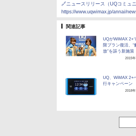
🔗ニュースリリース（UQコミュ
https://www.uqwimax.jp/annai/ne
関連記事
UQがWiMAX 2
限プラン復活、“
放”を謳う新施策
2015
UQ、WiMAX 2
行キャンペーン
2018