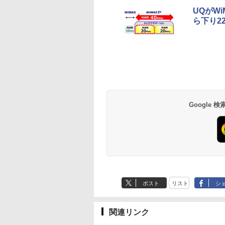
UQがW
ら下り22
Google
ポスト
リスト
シ
関連リンク