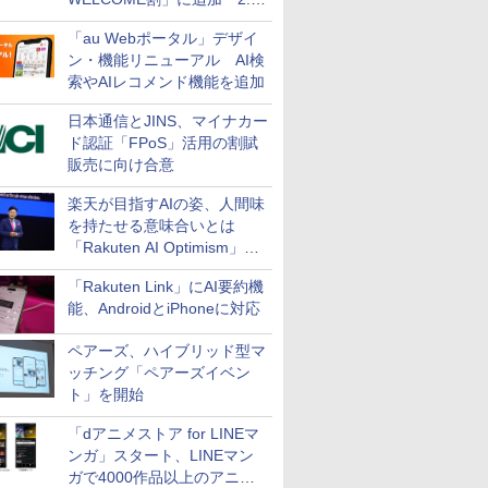
万円引き
「au Webポータル」デザイ
ン・機能リニューアル AI検
索やAIレコメンド機能を追加
日本通信とJINS、マイナカー
ド認証「FPoS」活用の割賦
販売に向け合意
楽天が目指すAIの姿、人間味
を持たせる意味合いとは
「Rakuten AI Optimism」三
木谷氏の基調講演
「Rakuten Link」にAI要約機
能、AndroidとiPhoneに対応
ペアーズ、ハイブリッド型マ
ッチング「ペアーズイベン
ト」を開始
「dアニメストア for LINEマ
ンガ」スタート、LINEマン
ガで4000作品以上のアニメ