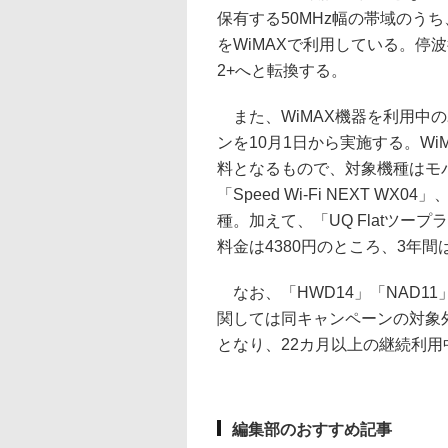
保有する50MHz幅の帯域のうち、9
をWiMAXで利用している。停波
2+へと転換する。
また、WiMAX機器を利用中
ンを10月1日から実施する。Wi
料となるもので、対象機種はモバイルル
「Speed Wi-Fi NEXT WX04
種。加えて、「UQ Flatツー
料金は4380円のところ、3年間
なお、「HWD14」「NAD11」
関しては同キャンペーンの対象
となり、22カ月以上の継続利
編集部のおすすめ記事