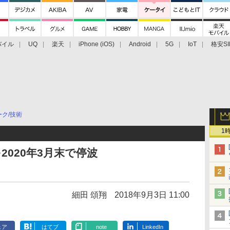
バイル
UQ
楽天
iPhone (iOS)
Android
5G
IoT
格安SI
アクセサリー
業界動向
法人向け
最新技術/その他
ク/技術
1
2020年3月末で停波
細田 頌翔
2018年9月3日 11:00
ェア
はてブ
note
LinkedIn