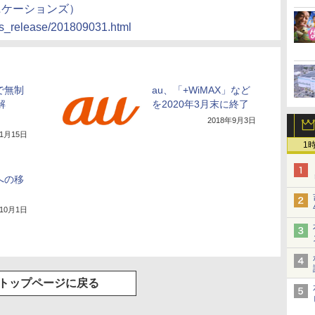
ニケーションズ）
ws_release/201809031.html
+で無制
au、「+WiMAX」など
解
を2020年3月末に終了
2018年9月3日
年1月15日
1
+への移
年10月1日
トップページに戻る