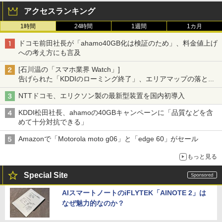
アクセスランキング
1時間
24時間
1週間
1カ月
ドコモ前田社長が「ahamo40GB化は検証のため」、料金値上げ
への考え方にも言及
[石川温の「スマホ業界 Watch」]
告げられた「KDDIのローミング終了」、エリアマップの落とし
穴と楽天モバイルの課題
NTTドコモ、エリクソン製の最新型装置を国内初導入
KDDI松田社長、ahamoの40GBキャンペーンに「品質などを含
めて十分対抗できる」
Amazonで「Motorola moto g06」と「edge 60」がセール
もっと見る
Special Site
AIスマートノートのiFLYTEK「AINOTE 2」は
なぜ魅力的なのか？