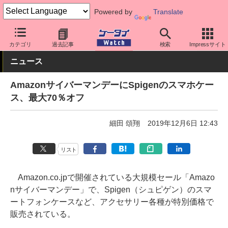
Powered by
Translate
ケータイ Watch
周辺機器/アクセサリー
スマホケース
カテゴリ
過去記事
検索
Impressサイト
ニュース
AmazonサイバーマンデーにSpigenのスマホケー
ス、最大70％オフ
細田 頌翔
2019年12月6日 12:43
リスト
Amazon.co.jpで開催されている大規模セール「Amazo
nサイバーマンデー」で、Spigen（シュピゲン）のスマ
ートフォンケースなど、アクセサリー各種が特別価格で
販売されている。