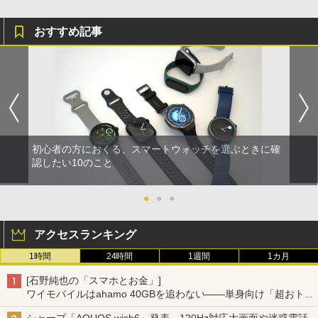
おすすめ記事
初心者の方におくる、スマートウォッチを選ぶときに確
認したい10のこと
●
●
●
アクセスランキング
1時間
24時間
1週間
1カ月
[石野純也の「スマホとお金」]
ワイモバイルはahamo 40GBを追わない――単身向け「超おトク
割」の安さと1年限定の注意点
シャープ「AQUOS wish6」発表、120Hz対応大画面や迷惑電話