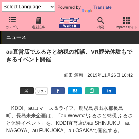
Powered by
Translate
ケータイ Watch
キャリア
au
その他
カテゴリ
過去記事
検索
Impressサイト
ニュース
au直営店でふるさと納税の相談、VR観光体験もで
きるイベント開催
細田 頌翔
2019年11月26日 18:42
リスト
KDDI、auコマース＆ライフ、鹿児島県出水郡長島
町、長島未来企画は、「au Wowma!ふるさと納税 ふるさ
と体験イベント」を、KDDI直営店のau SHINJUKU、au
NAGOYA、au FUKUOKA、au OSAKAで開催する。