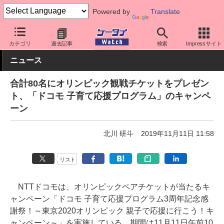
Powered by
Translate
ケータイ Watch
キャリア
ドコモ
その他
カテゴリ
過去記事
検索
Impressサイト
ニュース
合計80名にオリンピック観戦チケットをプレゼン
ト、「ドコモ 子育て応援プログラム」のキャンペ
ーン
北川 研斗
2019年11月11日 11:58
リスト
NTTドコモは、オリンピックペアチケットが当たるキ
ャンペーン「ドコモ 子育て応援プログラム3周年記念感
謝祭！～東京2020オリンピック 親子で応援に行こう！キ
ャンペーン～」を実施している。期間は11月11日午前10