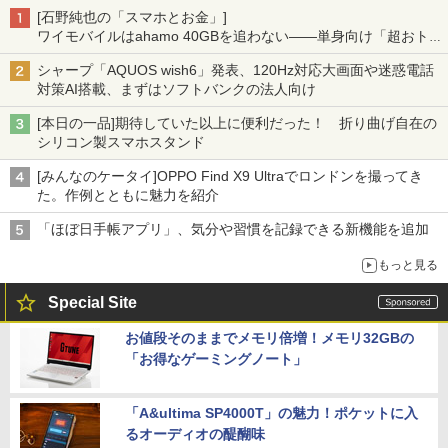
[石野純也の「スマホとお金」]
ワイモバイルはahamo 40GBを追わない――単身向け「超おトク
割」の安さと1年限定の注意点
シャープ「AQUOS wish6」発表、120Hz対応大画面や迷惑電話
対策AI搭載、まずはソフトバンクの法人向け
[本日の一品]期待していた以上に便利だった！ 折り曲げ自在の
シリコン製スマホスタンド
[みんなのケータイ]OPPO Find X9 Ultraでロンドンを撮ってき
た。作例とともに魅力を紹介
「ほぼ日手帳アプリ」、気分や習慣を記録できる新機能を追加
もっと見る
Special Site
お値段そのままでメモリ倍増！メモリ32GBの
「お得なゲーミングノート」
「A&ultima SP4000T」の魅力！ポケットに入
るオーディオの醍醐味