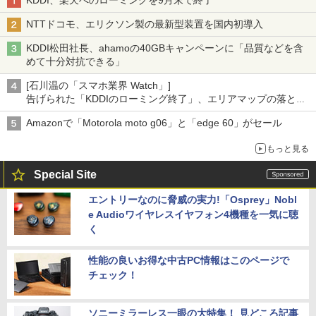
KDDI、楽天へのローミングを9月末で終了
NTTドコモ、エリクソン製の最新型装置を国内初導入
KDDI松田社長、ahamoの40GBキャンペーンに「品質などを含
めて十分対抗できる」
[石川温の「スマホ業界 Watch」]
告げられた「KDDIのローミング終了」、エリアマップの落とし
穴と楽天モバイルの課題
Amazonで「Motorola moto g06」と「edge 60」がセール
もっと見る
Special Site
エントリーなのに脅威の実力!「Osprey」Nobl
e Audioワイヤレスイヤフォン4機種を一気に聴
く
性能の良いお得な中古PC情報はこのページで
チェック！
ソニーミラーレス一眼の大特集！ 見どころ記事