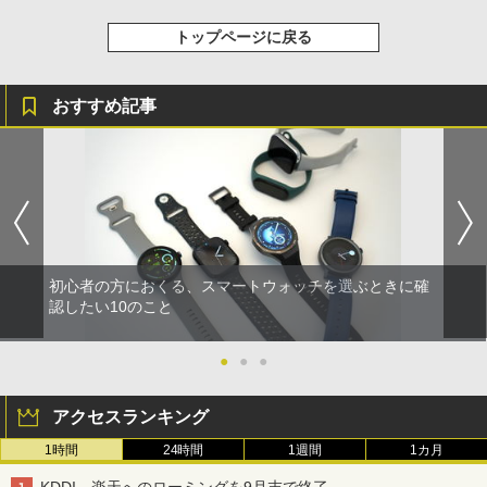
トップページに戻る
おすすめ記事
初心者の方におくる、スマートウォッチを選ぶときに確
認したい10のこと
●
●
●
アクセスランキング
1時間
24時間
1週間
1カ月