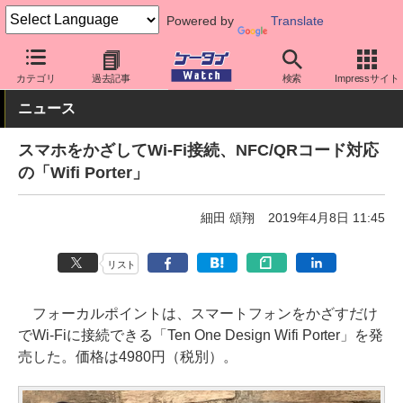
Powered by
Translate
ケータイ Watch
周辺機器/アクセサリー
その他
カテゴリ
過去記事
検索
Impressサイト
ニュース
スマホをかざしてWi-Fi接続、NFC/QRコード対応
の「Wifi Porter」
細田 頌翔
2019年4月8日 11:45
リスト
フォーカルポイントは、スマートフォンをかざすだけ
でWi-Fiに接続できる「Ten One Design Wifi Porter」を発
売した。価格は4980円（税別）。