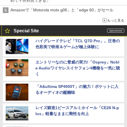
めて十分対抗できる」
Amazonで「Motorola moto g06」と「edge 60」がセール
もっと見る
Special Site
ハイグレードテレビ「TCL Q7D Pro」。圧巻の
色彩美で映画＆ゲームが極上体験に
エントリーなのに脅威の実力!「Osprey」Nobl
e Audioワイヤレスイヤフォン4機種を一気に聴
く
「A&ultima SP4000T」の魅力！ポケットに入
るオーディオの醍醐味
レイズ鍛造1ピースアルミホイール「CE28 N-p
lus」軽量なままに剛性を向上