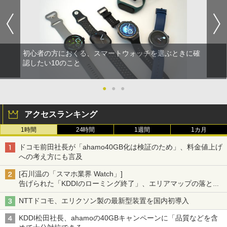
初心者の方におくる、スマートウォッチを選ぶときに確
認したい10のこと
●
●
●
アクセスランキング
1時間
24時間
1週間
1カ月
ドコモ前田社長が「ahamo40GB化は検証のため」、料金値上げ
への考え方にも言及
[石川温の「スマホ業界 Watch」]
告げられた「KDDIのローミング終了」、エリアマップの落とし
穴と楽天モバイルの課題
NTTドコモ、エリクソン製の最新型装置を国内初導入
KDDI松田社長、ahamoの40GBキャンペーンに「品質などを含