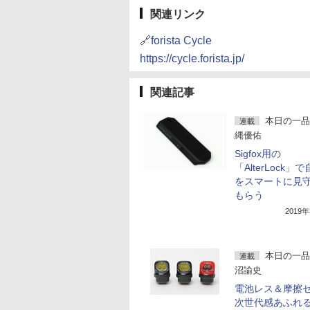
関連リンク
🔗forista Cycle
https://cycle.forista.jp/
関連記事
本日の一品
連載
縄優佑
Sigfox用の
「AlterLock」
をスマートに見
もらう
2019
本日の一品
連載
沼諭史
電池レス＆摩擦
次世代感あふれ