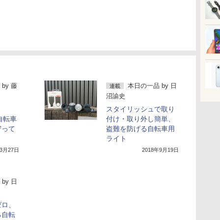
by
藤
本日の一品
by
日
連載
沼諭史
スタイリッシュで取り
で自転車
付け・取り外し簡単、
守って
盗難を防げる自転車用
ライト
年3月27日
2018年9月19日
by
日
ゼロ、
る自転