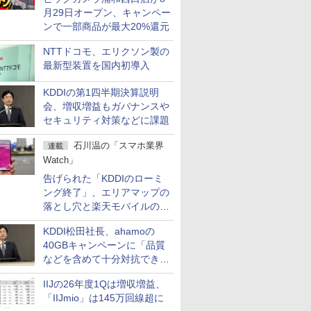
月29日オープン、キャンペー
ンで一部商品が最大20%還元
NTTドコモ、エリクソン製の
最新型装置を国内初導入
KDDIの第1四半期決算説明
会、増収増益もガバナンスや
セキュリティ対策などに課題
石川温の「スマホ業界
連載
Watch」
告げられた「KDDIのローミ
ング終了」、エリアマップの
落とし穴と楽天モバイルの課
題
KDDI松田社長、ahamoの
40GBキャンペーンに「品質
などを含めて十分対抗でき
る」
IIJの26年度1Qは増収増益、
「IIJmio」は145万回線超に