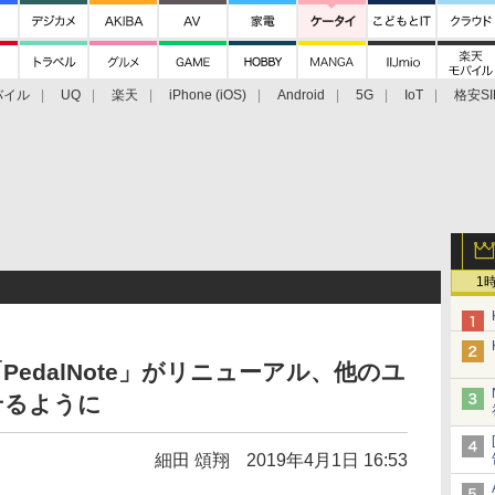
バイル
UQ
楽天
iPhone (iOS)
Android
5G
IoT
格安SI
アクセサリー
業界動向
法人向け
最新技術/その他
1
edalNote」がリニューアル、他のユ
せるように
細田 頌翔
2019年4月1日 16:53