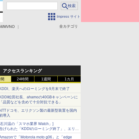
Impress サイト
全カテゴリ
M/MVNO
アクセスランキング
時間
24時間
1週間
1カ月
KDDI、楽天へのローミングを9月末で終了
KDDI松田社長、ahamoの40GBキャンペーンに
「品質などを含めて十分対抗できる」
NTTドコモ、エリクソン製の最新型装置を国内
初導入
[石川温の「スマホ業界 Watch」]
告げられた「KDDIのローミング終了」、エリア
マップの落とし穴と楽天モバイルの課題
Amazonで「Motorola moto g06」と「edge