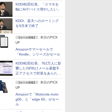
KDDI松田社長、「スマホを
軸にAIデバイス増やしたい」
KDDI、楽天へのローミング
を9月末で終了
本日のPICK
【セール情報】
UP
Amazonサマーセールで
「Kindle」シリーズがセール
KDDI松田社長、762万人に影
響したISP向けメール基盤不
正アクセスで対策をあらため
て説明
本日のPICK
【セール情報】
UP
Amazonで「Motorola moto
g06」と「edge 60」がセー
ル