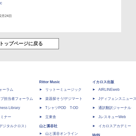
c
年2月24日
トップページに戻る
Rittor Music
イカロス出版
dフォーラム
リットーミュージック
AIRLINEweb
ップ担当者フォーラム
楽器探そう!デジマート
Jディフェンスニュー
ness Library
TシャツPOD T-OD
通訳翻訳ジャーナル
セミナー
立東舎
JレスキューWeb
 X（デジタルクロス）
山と溪谷社
イカロスアカデミー
山と溪谷オンライン
MdN