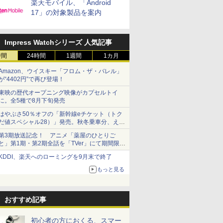
楽天モバイル、「Android
17」の対象製品を案内
Impress Watchシリーズ 人気記事
時間
24時間
1週間
1カ月
Amazon、ウイスキー「フロム・ザ・バレル」
が“4402円”で再び登場！
東映の歴代オープニング映像がカプセルトイ
に。全5種で8月下旬発売
はやぶさ50％オフの「新幹線eチケット（トク
だ値スペシャル28）」発売。秋冬乗車分、えき
ねっと限定
第3期放送記念！ アニメ「薬屋のひとりご
と」第1期・第2期全話を「TVer」にて期間限定
で順次無料配信開始
KDDI、楽天へのローミングを9月末で終了
もっと見る
おすすめ記事
初心者の方におくる、スマー