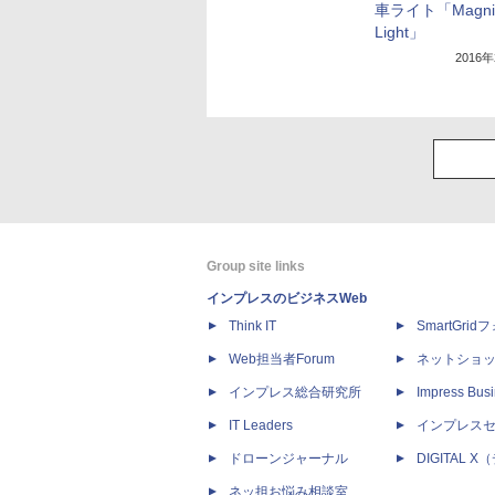
車ライト「Magni
Light」
2016
Group site links
インプレスのビジネスWeb
Think IT
SmartGri
Web担当者Forum
ネットショ
インプレス総合研究所
Impress Busi
IT Leaders
インプレス
ドローンジャーナル
DIGITAL
ネッ担お悩み相談室