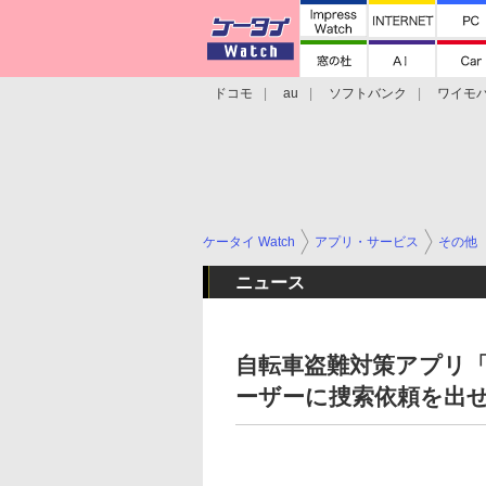
ドコモ
au
ソフトバンク
ワイモ
格安スマホ/SIMフリースマホ
周辺機器/
ケータイ Watch
アプリ・サービス
その他
ニュース
自転車盗難対策アプリ「P
ーザーに捜索依頼を出