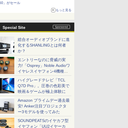
60」がセール
もっと見る
Special Site
総合オーディオブランドに進
化するSHANLINGとは何者
か？
エントリーなのに脅威の実
力!「Osprey」Noble Audioワ
イヤレスイヤフォン4機種を
一気に聴く
ハイグレードテレビ「TCL
Q7D Pro」。圧巻の色彩美で
映画＆ゲームが極上体験に
Amazon プライムデー過去最
安! Anker注目プロジェクタ
ー3モデルを使ってみた
SOUNDPEATSのイヤカフ型
イヤフォン「UU2イヤーカ