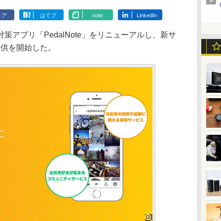
ェア
はてブ
note
LinkedIn
アプリ「PedalNote」をリニューアルし、新サ
して提供を開始した。