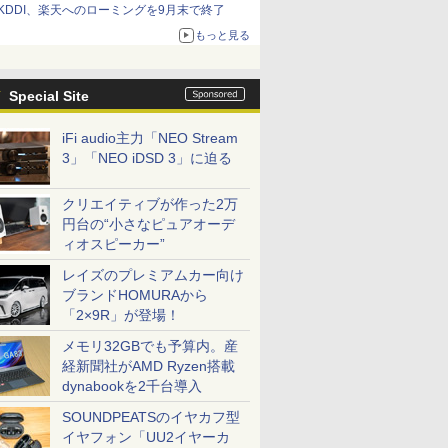
KDDI、楽天へのローミングを9月末で終了
もっと見る
Special Site
iFi audio主力「NEO Stream
3」「NEO iDSD 3」に迫る
クリエイティブが作った2万
円台の“小さなピュアオーデ
ィオスピーカー”
レイズのプレミアムカー向け
ブランドHOMURAから
「2×9R」が登場！
メモリ32GBでも予算内。産
経新聞社がAMD Ryzen搭載
dynabookを2千台導入
SOUNDPEATSのイヤカフ型
イヤフォン「UU2イヤーカ