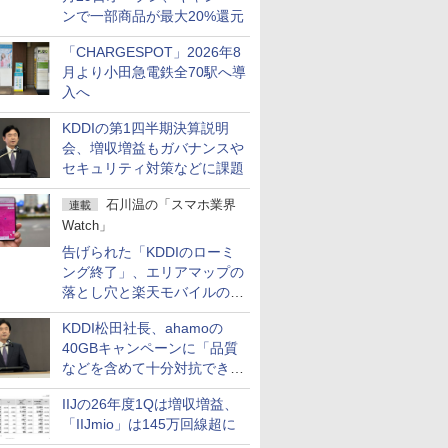
ンで一部商品が最大20%還元
「CHARGESPOT」2026年8
月より小田急電鉄全70駅へ導
入へ
KDDIの第1四半期決算説明
会、増収増益もガバナンスや
セキュリティ対策などに課題
石川温の「スマホ業界
連載
Watch」
告げられた「KDDIのローミ
ング終了」、エリアマップの
落とし穴と楽天モバイルの課
題
KDDI松田社長、ahamoの
40GBキャンペーンに「品質
などを含めて十分対抗でき
る」
IIJの26年度1Qは増収増益、
「IIJmio」は145万回線超に