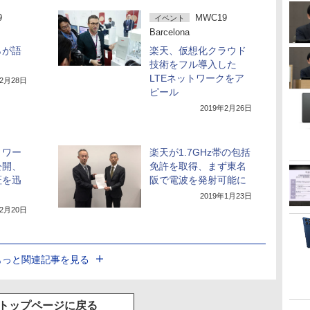
9
MWC19
イベント
Barcelona
らが語
楽天、仮想化クラウド
技術をフル導入した
LTEネットワークをア
年2月28日
ピール
2019年2月26日
トワー
楽天が1.7GHz帯の包括
公開、
免許を取得、まず東名
証を迅
阪で電波を発射可能に
2019年1月23日
年2月20日
もっと関連記事を見る
トップページに戻る