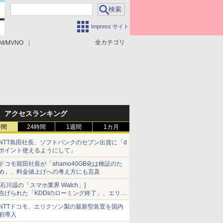
Impress サイト
全カテゴリ
M/MVNO
アクセスランキング
時間
24時間
1週間
1カ月
NTT島田社長、ソフトバンクのセブン出資に「d
ポイント使えるようにして」
ドコモ前田社長が「ahamo40GB化は検証のた
め」、料金値上げへの考え方にも言及
[石川温の「スマホ業界 Watch」]
告げられた「KDDIのローミング終了」、エリア
マップの落とし穴と楽天モバイルの課題
NTTドコモ、エリクソン製の最新型装置を国内
初導入