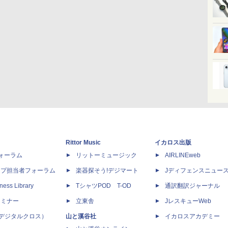
Rittor Music
イカロス出版
dフォーラム
リットーミュージック
AIRLINEweb
ップ担当者フォーラム
楽器探そう!デジマート
Jディフェンスニュー
ness Library
TシャツPOD T-OD
通訳翻訳ジャーナル
セミナー
立東舎
JレスキューWeb
 X（デジタルクロス）
山と溪谷社
イカロスアカデミー