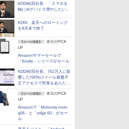
KDDI松田社長、「スマホを
軸にAIデバイス増やしたい」
KDDI、楽天へのローミング
を9月末で終了
本日のPICK
【セール情報】
UP
Amazonサマーセールで
「Kindle」シリーズがセール
KDDI松田社長、762万人に影
響したISP向けメール基盤不
正アクセスで対策をあらため
て説明
本日のPICK
【セール情報】
UP
Amazonで「Motorola moto
g06」と「edge 60」がセー
ル