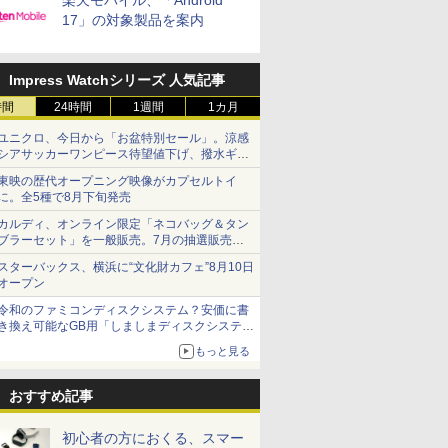
楽天モバイル、「Android
17」の対象製品を案内
Impress Watchシリーズ 人気記事
時間
24時間
1週間
1カ月
ユニクロ、今日から「お盆特別セール」。涼感
シアサッカーワンピース待望値下げ、撥水ギア
ショーツは1990円に
東映の歴代オープニング映像がカプセルトイ
に。全5種で8月下旬発売
カルディ、オンライン限定「ネコバッグ＆タン
ブラーセット」を一般販売。7月の抽選販売の
当選無効分
スターバックス、横浜に“文化財カフェ”8月10日
オープン
令和のファミコンディスクシステム？安価に書
き換え可能なGB用「しましまディスクシステ
ム」
もっと見る
おすすめ記事
初心者の方におくる、スマー