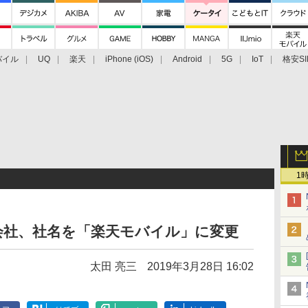
バイル
UQ
楽天
iPhone (iOS)
Android
5G
IoT
格安SI
アクセサリー
業界動向
法人向け
最新技術/その他
1
会社、社名を「楽天モバイル」に変更
太田 亮三
2019年3月28日 16:02