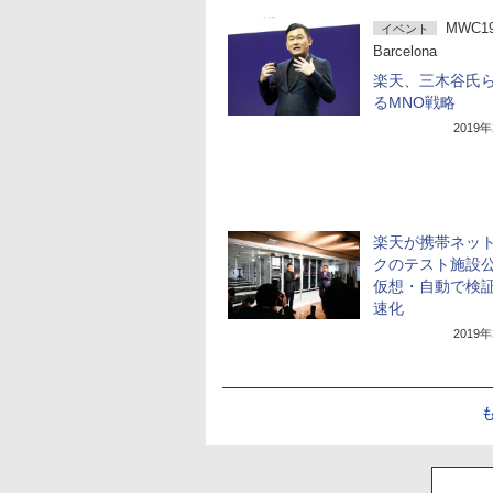
MWC1
イベント
Barcelona
楽天、三木谷氏
るMNO戦略
2019
楽天が携帯ネッ
クのテスト施設
仮想・自動で検
速化
2019