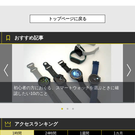
トップページに戻る
おすすめ記事
初心者の方におくる、スマートウォッチを選ぶときに確
認したい10のこと
●
●
●
アクセスランキング
1時間
24時間
1週間
1カ月