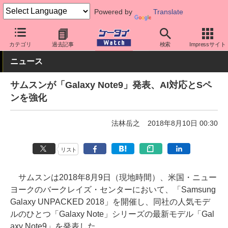
Powered by
Translate
ケータイ Watch
OS
Android
Galaxy
カテゴリ
過去記事
検索
Impressサイト
ニュース
サムスンが「Galaxy Note9」発表、AI対応とSペ
ンを強化
法林岳之
2018年8月10日 00:30
リスト
サムスンは2018年8月9日（現地時間）、米国・ニュー
ヨークのバークレイズ・センターにおいて、「Samsung
Galaxy UNPACKED 2018」を開催し、同社の人気モデ
ルのひとつ「Galaxy Note」シリーズの最新モデル「Gal
axy Note9」を発表した。