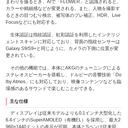
まわりを撮るとき、AIで「FLOWER」と認識されると、
カラーや精細感などが変更される。また、人物を撮影す
るときの目つむり検出、被写体のブレ補正、HDR、Live
Focusなどにも対応する。
生体認証は指紋認証、虹彩認証を利用したインテリジ
ェントスキャンに対応しており、背面の指紋センサーは
Galaxy S9/S9+と同じように、カメラの下側に位置が変
更されている。
その他の機能では、本体にAKGのチューニングによる
ステレオスピーカーを搭載し、ドルビーの音響技術「Do
lby Atmos」にも対応しており、映像コンテンツなども臨
場感のあるサウンドで楽しむことができる。
主な仕様
ディスプレイは従来モデルよりも0.1インチ大型化した
6.4インチのSuperAMOLED（有機EL）を採用し、最大2
960×1440ドットの表示が可能。本体とSペンは従来同