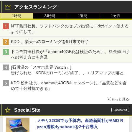
アクセスランキング
1時間
24時間
1週間
1カ月
NTT島田社長、ソフトバンクのセブン出資に「dポイント使える
ようにして」
KDDI、楽天へのローミングを9月末で終了
ドコモ前田社長が「ahamo40GB化は検証のため」、料金値上げ
への考え方にも言及
[石川温の「スマホ業界 Watch」]
告げられた「KDDIのローミング終了」、エリアマップの落とし
穴と楽天モバイルの課題
KDDI松田社長、ahamoの40GBキャンペーンに「品質などを含
めて十分対抗できる」
もっと見る
Special Site
メモリ32GBでも予算内。産経新聞社がAMD R
yzen搭載dynabookを2千台導入