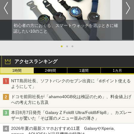
初心者の方におくる、スマートウォッチを選ぶときに確
認したい10のこと
●
●
●
アクセスランキング
1時間
24時間
1週間
1カ月
NTT島田社長、ソフトバンクのセブン出資に「dポイント使える
ようにして」
ドコモ前田社長が「ahamo40GB化は検証のため」、料金値上げ
への考え方にも言及
本日8月7日発売「Galaxy Z Fold8 Ultra/Fold8/Flip8」、カズレー
ザーが驚いた「そば屋のメニュー並みの薄さ」
2026年夏の最新スマホおすすめ11選 GalaxyやXperia、
arrows、AQUOSなど注目機種の特徴は