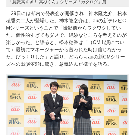
「意識高すぎ！ 高杉くん」シリーズ「カタログ」篇
29日には都内で発表会が開催され、神木隆之介、松本
穂香の二人が登場した。神木隆之介は、auの新テレビC
Mシリーズということで「撮影前からワクワクしてい
た。個性的すぎてもダメで、絶妙なところを考えるのが
楽しかった」と語ると、松本穂香は「（CM出演につい
て）最初にマネージャーから言われた時は信じなかっ
た。びっくりした」と語り、どちらもauの新CMシリー
ズへの出演依頼に驚き、意気込んだ様子を語る。