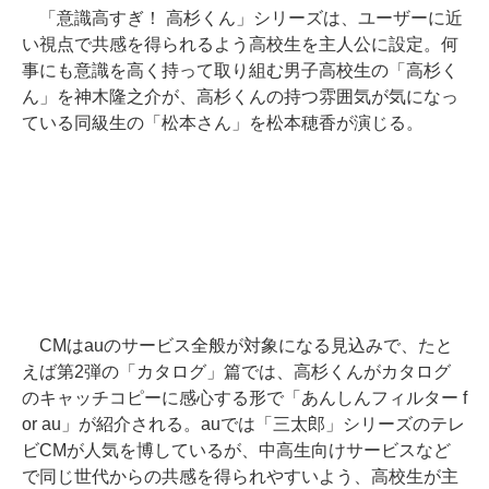
「意識高すぎ！ 高杉くん」シリーズは、ユーザーに近
い視点で共感を得られるよう高校生を主人公に設定。何
事にも意識を高く持って取り組む男子高校生の「高杉く
ん」を神木隆之介が、高杉くんの持つ雰囲気が気になっ
ている同級生の「松本さん」を松本穂香が演じる。
CMはauのサービス全般が対象になる見込みで、たと
えば第2弾の「カタログ」篇では、高杉くんがカタログ
のキャッチコピーに感心する形で「あんしんフィルター f
or au」が紹介される。auでは「三太郎」シリーズのテレ
ビCMが人気を博しているが、中高生向けサービスなど
で同じ世代からの共感を得られやすいよう、高校生が主