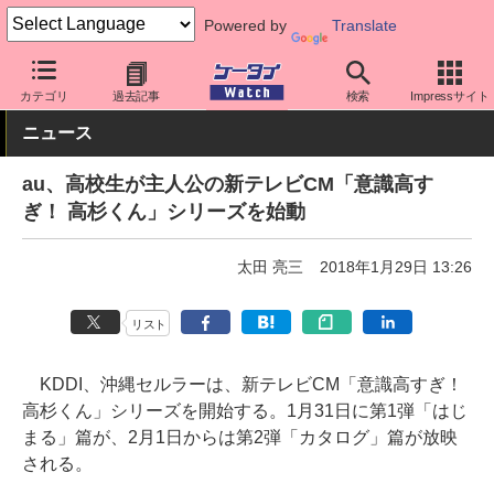
Powered by
Translate
ケータイ Watch
キャリア
au
スマホ・ケータイ
カテゴリ
過去記事
検索
Impressサイト
ニュース
au、高校生が主人公の新テレビCM「意識高す
ぎ！ 高杉くん」シリーズを始動
太田 亮三
2018年1月29日 13:26
リスト
KDDI、沖縄セルラーは、新テレビCM「意識高すぎ！
高杉くん」シリーズを開始する。1月31日に第1弾「はじ
まる」篇が、2月1日からは第2弾「カタログ」篇が放映
される。