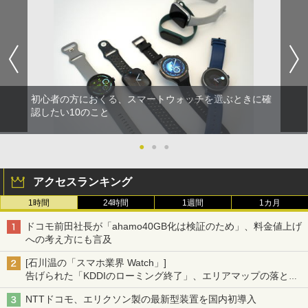
初心者の方におくる、スマートウォッチを選ぶときに確
認したい10のこと
●
●
●
アクセスランキング
1時間
24時間
1週間
1カ月
ドコモ前田社長が「ahamo40GB化は検証のため」、料金値上げ
への考え方にも言及
[石川温の「スマホ業界 Watch」]
告げられた「KDDIのローミング終了」、エリアマップの落とし
穴と楽天モバイルの課題
NTTドコモ、エリクソン製の最新型装置を国内初導入