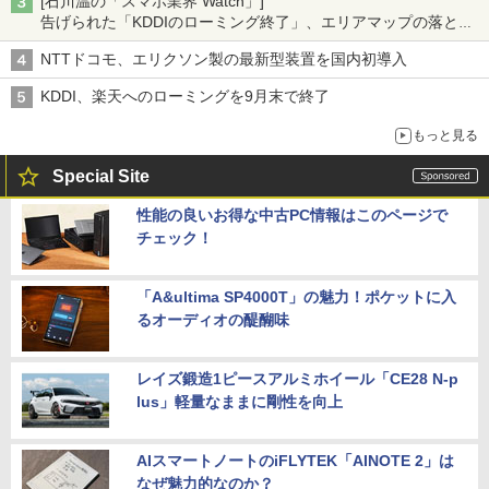
[石川温の「スマホ業界 Watch」]
告げられた「KDDIのローミング終了」、エリアマップの落とし
穴と楽天モバイルの課題
NTTドコモ、エリクソン製の最新型装置を国内初導入
KDDI、楽天へのローミングを9月末で終了
もっと見る
Special Site
性能の良いお得な中古PC情報はこのページで
チェック！
「A&ultima SP4000T」の魅力！ポケットに入
るオーディオの醍醐味
レイズ鍛造1ピースアルミホイール「CE28 N-p
lus」軽量なままに剛性を向上
AIスマートノートのiFLYTEK「AINOTE 2」は
なぜ魅力的なのか？