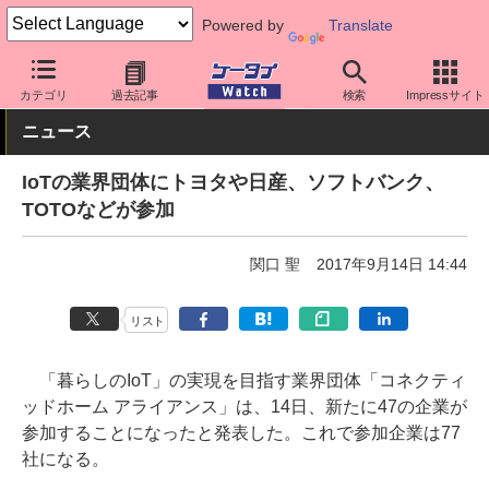
Powered by
Translate
ケータイ Watch
最新技術/その他
IoT
カテゴリ
過去記事
検索
Impressサイト
ニュース
IoTの業界団体にトヨタや日産、ソフトバンク、
TOTOなどが参加
関口 聖
2017年9月14日 14:44
リスト
「暮らしのIoT」の実現を目指す業界団体「コネクティ
ッドホーム アライアンス」は、14日、新たに47の企業が
参加することになったと発表した。これで参加企業は77
社になる。