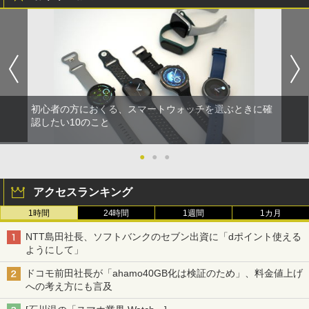
初心者の方におくる、スマートウォッチを選ぶときに確
認したい10のこと
●
●
●
アクセスランキング
1時間
24時間
1週間
1カ月
NTT島田社長、ソフトバンクのセブン出資に「dポイント使える
ようにして」
ドコモ前田社長が「ahamo40GB化は検証のため」、料金値上げ
への考え方にも言及