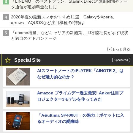
「LINEMO」のベストプラン、Starlink Directと無制限海外デー
タ通信が追加料金なしに
2026年夏の最新スマホおすすめ11選 GalaxyやXperia、
arrows、AQUOSなど注目機種の特徴は
「ahamo増量」などキャリアの新施策、IIJ谷脇社長が示す現状
と独自のアドバンテージ
もっと見る
Special Site
AIスマートノートのiFLYTEK「AINOTE 2」は
なぜ魅力的なのか？
Amazon プライムデー過去最安! Anker注目プ
ロジェクター3モデルを使ってみた
「A&ultima SP4000T」の魅力！ポケットに入
るオーディオの醍醐味