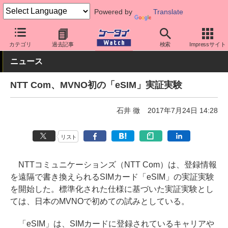
Powered by
Translate
ケータイ Watch
格安スマホ/格安SIM
格安SIM/MVNO
ネットワ
カテゴリ
過去記事
検索
Impressサイト
ニュース
NTT Com、MVNO初の「eSIM」実証実験
石井 徹
2017年7月24日 14:28
リスト
NTTコミュニケーションズ（NTT Com）は、登録情報
を遠隔で書き換えられるSIMカード「eSIM」の実証実験
を開始した。標準化された仕様に基づいた実証実験とし
ては、日本のMVNOで初めての試みとしている。
「eSIM」は、SIMカードに登録されているキャリアや