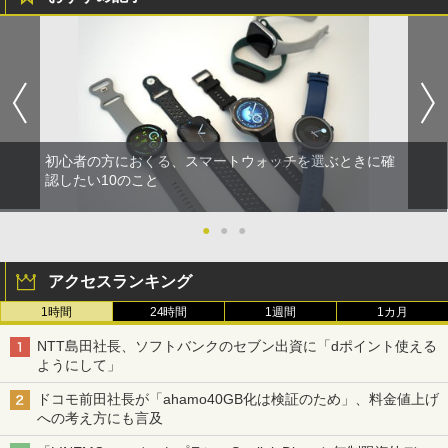
初心者の方におくる、スマートウォッチを選ぶときに確
認したい10のこと
●
●
●
アクセスランキング
1時間
24時間
1週間
1カ月
NTT島田社長、ソフトバンクのセブン出資に「dポイント使える
ようにして」
ドコモ前田社長が「ahamo40GB化は検証のため」、料金値上げ
への考え方にも言及