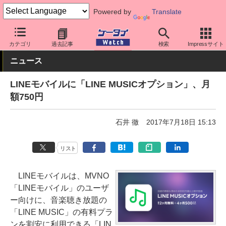
Powered by
Translate
ケータイ Watch
格安スマホ/格安SIM
格安SIM/MVNO
LINEモ
カテゴリ
過去記事
検索
Impressサイト
ニュース
LINEモバイルに「LINE MUSICオプション」、月
額750円
石井 徹
2017年7月18日 15:13
リスト
LINEモバイルは、MVNO
「LINEモバイル」のユーザ
ー向けに、音楽聴き放題の
「LINE MUSIC」の有料プラ
ンを割安に利用できる「LIN