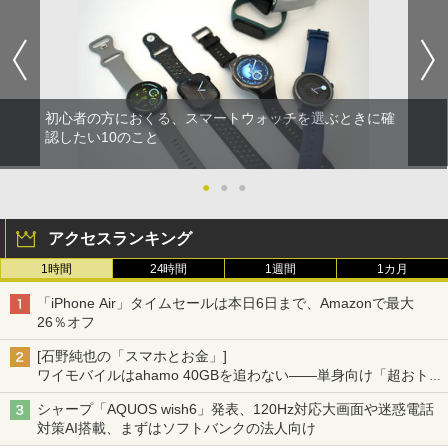
初心者の方におくる、スマートウォッチを選ぶときに確
認したい10のこと
●
●
●
アクセスランキング
1時間
24時間
1週間
1カ月
「iPhone Air」タイムセールは本日6日まで、Amazonで最大
26％オフ
[石野純也の「スマホとお金」]
ワイモバイルはahamo 40GBを追わない――単身向け「超おトク
割」の安さと1年限定の注意点
シャープ「AQUOS wish6」発表、120Hz対応大画面や迷惑電話
対策AI搭載、まずはソフトバンクの法人向け