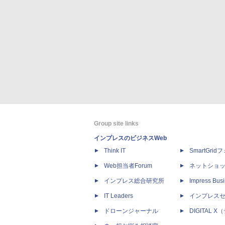
Group site links
インプレスのビジネスWeb
Think IT
SmartGri
Web担当者Forum
ネットショ
インプレス総合研究所
Impress Busi
IT Leaders
インプレス
ドローンジャーナル
DIGITAL