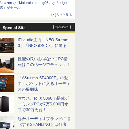
Amazonで「Motorola moto g06」と「edge
60」がセール
もっと見る
Special Site
iFi audio主力「NEO Stream
3」「NEO iDSD 3」に迫る
性能の良いお得な中古PC情
報はこのページでチェック！
「A&ultima SP4000T」の魅
力！ポケットに入るオーディ
オの醍醐味
マウス、RTX 5060 Ti搭載ゲ
ーミングPCが7万5,000円オ
フで30万円台！
総合オーディオブランドに進
化するSHANLINGとは何者