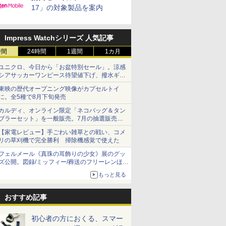
17」の対象製品を案内
Impress Watchシリーズ 人気記事
時間
24時間
1週間
1カ月
ユニクロ、今日から「お盆特別セール」。涼感
シアサッカーワンピース待望値下げ、撥水ギア
ショーツは1990円に
東映の歴代オープニング映像がカプセルトイ
に。全5種で8月下旬発売
カルディ、オンライン限定「ネコバッグ＆タン
ブラーセット」を一般販売。7月の抽選販売の
当選無効分
【家電レビュー】手ごわい雑草との戦い、コメ
リの草刈機で完全勝利 掃除機感覚で使えた
フェルメール《真珠の耳飾りの少女》展のグッ
ズ公開。図録/ミッフィー/葬送のフリーレンほ
か、注目ブランドコラボが実現
もっと見る
おすすめ記事
初心者の方におくる、スマー