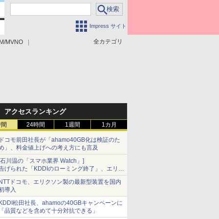
Impress サイト
全カテゴリ
M/MVNO
アクセスランキング
時間
24時間
1週間
1カ月
ドコモ前田社長が「ahamo40GB化は検証のた
め」、料金値上げへの考え方にも言及
[石川温の「スマホ業界 Watch」]
告げられた「KDDIのローミング終了」、エリア
マップの落とし穴と楽天モバイルの課題
NTTドコモ、エリクソン製の最新型装置を国内
初導入
KDDI松田社長、ahamoの40GBキャンペーンに
「品質などを含めて十分対抗できる」