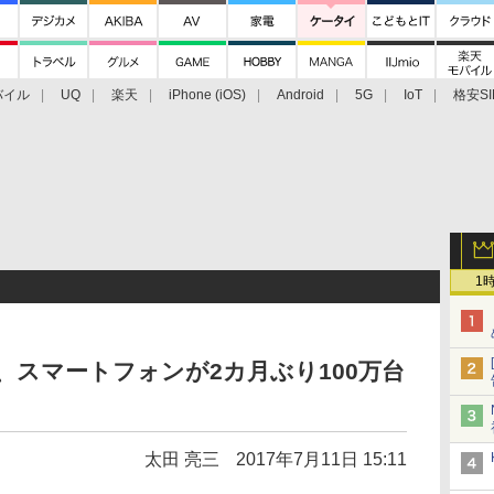
バイル
UQ
楽天
iPhone (iOS)
Android
5G
IoT
格安SI
アクセサリー
業界動向
法人向け
最新技術/その他
1
、スマートフォンが2カ月ぶり100万台
太田 亮三
2017年7月11日 15:11