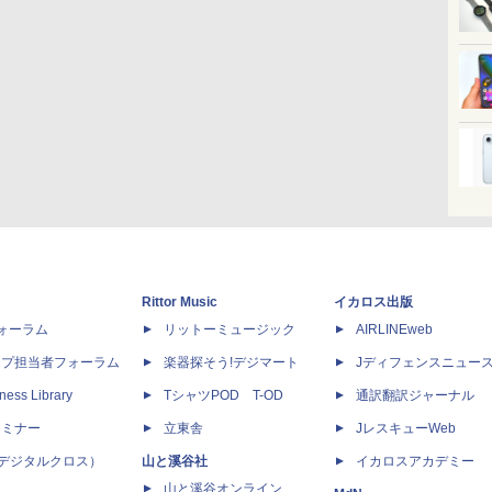
Rittor Music
イカロス出版
dフォーラム
リットーミュージック
AIRLINEweb
ップ担当者フォーラム
楽器探そう!デジマート
Jディフェンスニュー
ness Library
TシャツPOD T-OD
通訳翻訳ジャーナル
セミナー
立東舎
JレスキューWeb
 X（デジタルクロス）
山と溪谷社
イカロスアカデミー
山と溪谷オンライン