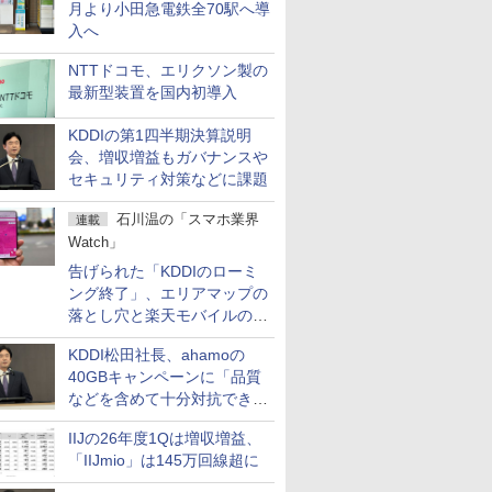
月より小田急電鉄全70駅へ導
入へ
NTTドコモ、エリクソン製の
最新型装置を国内初導入
KDDIの第1四半期決算説明
会、増収増益もガバナンスや
セキュリティ対策などに課題
石川温の「スマホ業界
連載
Watch」
告げられた「KDDIのローミ
ング終了」、エリアマップの
落とし穴と楽天モバイルの課
題
KDDI松田社長、ahamoの
40GBキャンペーンに「品質
などを含めて十分対抗でき
る」
IIJの26年度1Qは増収増益、
「IIJmio」は145万回線超に