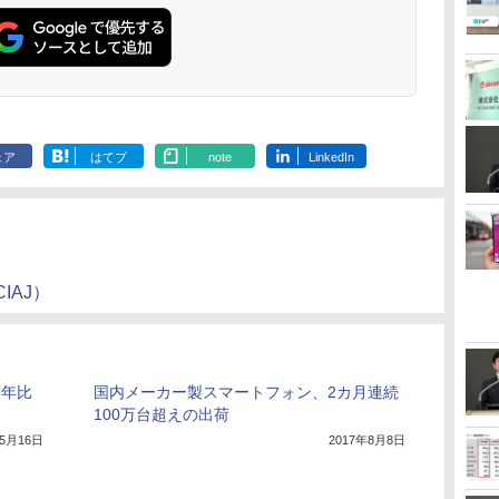
ェア
はてブ
note
LinkedIn
IAJ）
前年比
国内メーカー製スマートフォン、2カ月連続
100万台超えの出荷
年5月16日
2017年8月8日