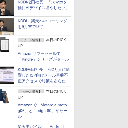
KDDI松田社長、「スマホを
軸にAIデバイス増やしたい」
KDDI、楽天へのローミング
を9月末で終了
本日のPICK
【セール情報】
UP
Amazonサマーセールで
「Kindle」シリーズがセール
KDDI松田社長、762万人に影
響したISP向けメール基盤不
正アクセスで対策をあらため
て説明
本日のPICK
【セール情報】
UP
Amazonで「Motorola moto
g06」と「edge 60」がセー
ル
楽天モバイル、「Android