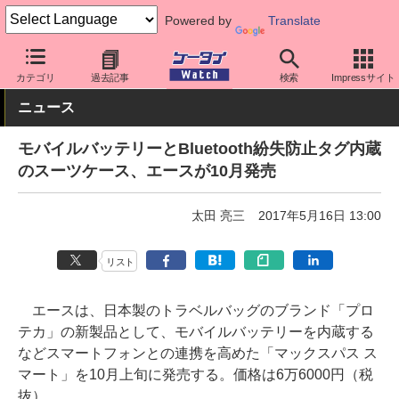
Powered by
Translate
ケータイ Watch
周辺機器/アクセサリー
モバイルバッテリー
カテゴリ
過去記事
検索
Impressサイト
ニュース
モバイルバッテリーとBluetooth紛失防止タグ内蔵
のスーツケース、エースが10月発売
太田 亮三
2017年5月16日 13:00
リスト
エースは、日本製のトラベルバッグのブランド「プロ
テカ」の新製品として、モバイルバッテリーを内蔵する
などスマートフォンとの連携を高めた「マックスパス ス
マート」を10月上旬に発売する。価格は6万6000円（税
抜）。