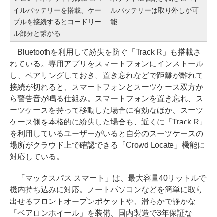
イルバッテリーを搭載、ケー
ルバッテリーは取り外しが可
ブルを接続するとコードリー
能
ル部分と繋がる
Bluetoothを利用して紛失を防ぐ「Track R」も搭載さ
れている。専用アプリをスマートフォンにインストール
し、ペアリングしておき、置き忘れなどで距離が離れて
接続が切れると、スマートフォンとスーツケース双方か
ら警告音が鳴る仕組み。スマートフォンを置き忘れ、ス
ーツケースを持って移動した場合に有効なほか、スーツ
ケース側を本格的に紛失した場合も、近くに「Track R」
を利用しているユーザーがいると自分のスーツケースの
場所がクラウド上で確認できる「Crowd Locate」機能に
対応している。
「マックスパス スマート」は、最大容量40リットルで
機内持ち込みに対応。ノートパソコンなどを簡単に取り
出せるフロントオープンポケットや、滑らかで静かな
「ベアロンホイール」を装備、国内製造で3年保証な