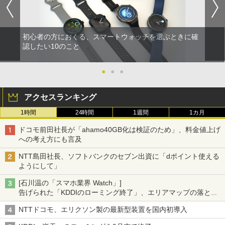
初心者の方におくる、スマートウォッチを選ぶときに確
認したい10のこと
●
●
●
アクセスランキング
1時間
24時間
1週間
1カ月
ドコモ前田社長が「ahamo40GB化は検証のため」、料金値上げ
への考え方にも言及
NTT島田社長、ソフトバンクのセブン出資に「dポイント使える
ようにして」
[石川温の「スマホ業界 Watch」]
告げられた「KDDIのローミング終了」、エリアマップの落とし
穴と楽天モバイルの課題
NTTドコモ、エリクソン製の最新型装置を国内初導入