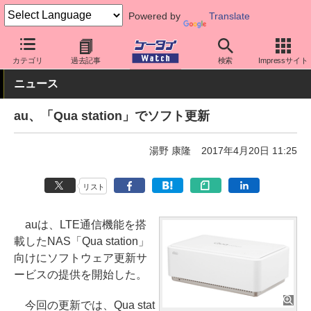
Powered by
Translate
ケータイ Watch
キャリア
au
ソフト更新
カテゴリ
過去記事
検索
Impressサイト
ニュース
au、「Qua station」でソフト更新
湯野 康隆
2017年4月20日 11:25
リスト
auは、LTE通信機能を搭
載したNAS「Qua station」
向けにソフトウェア更新サ
ービスの提供を開始した。
今回の更新では、Qua stat