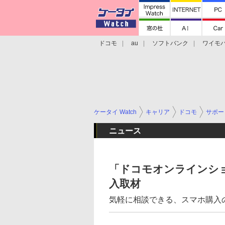
ドコモ
au
ソフトバンク
ワイモ
格安スマホ/SIMフリースマホ
周辺機器/
ケータイ Watch
キャリア
ドコモ
サポー
ニュース
「ドコモオンラインシ
入取材
気軽に相談できる、スマホ購入