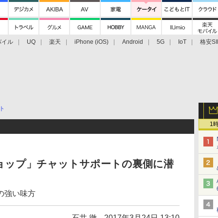
バイル
UQ
楽天
iPhone (iOS)
Android
5G
IoT
格安SI
アクセサリー
業界動向
法人向け
最新技術/その他
ト
1
ョップ」チャットサポートの裏側に潜
の強い味方
石井 徹
2017年3月24日 13:10