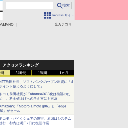
Impress サイト
全カテゴリ
M/MVNO
アクセスランキング
時間
24時間
1週間
1カ月
NTT島田社長、ソフトバンクのセブン出資に「d
ポイント使えるようにして」
ドコモ前田社長が「ahamo40GB化は検証のた
め」、料金値上げへの考え方にも言及
Amazonで「Motorola moto g06」と「edge
60」がセール
ドコモ・バイクシェアの障害、原因はシステム
移行 都内は明日7日に復旧作業