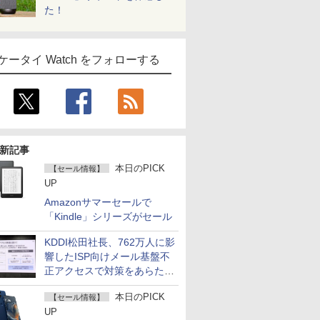
た！
ケータイ Watch をフォローする
新記事
本日のPICK
【セール情報】
UP
Amazonサマーセールで
「Kindle」シリーズがセール
KDDI松田社長、762万人に影
響したISP向けメール基盤不
正アクセスで対策をあらため
て説明
本日のPICK
【セール情報】
UP