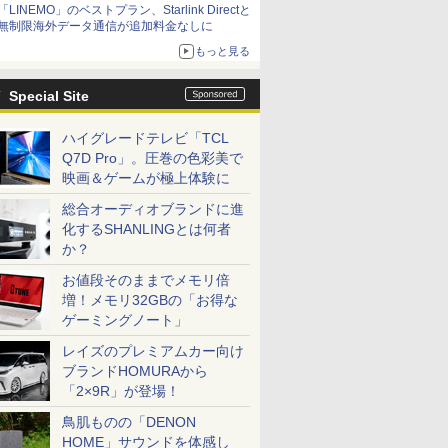
「LINEMO」のベストプラン、Starlink Directと
無制限海外データ通信が追加料金なしに
もっと見る
Special Site
ハイグレードテレビ「TCL
Q7D Pro」。圧巻の色彩美で
映画＆ゲームが極上体験に
総合オーディオブランドに進
化するSHANLINGとは何者
か？
お値段そのままでメモリ倍
増！メモリ32GBの「お得な
ゲーミングノート」
レイズのプレミアムカー向け
ブランドHOMURAから
「2×9R」が登場！
鳥肌ものの「DENON
HOME」サウンドを体感し