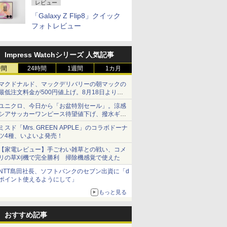
レビュー
「Galaxy Z Flip8」クイック
フォトレビュー
Impress Watchシリーズ 人気記事
時間
24時間
1週間
1カ月
マクドナルド、マックデリバリーの朝マックの
最低注文料金が500円値上げ。8月18日より
1,500円から受付
ユニクロ、今日から「お盆特別セール」。涼感
シアサッカーワンピース待望値下げ、撥水ギア
ショーツは1990円に
ミスド「Mrs. GREEN APPLE」のコラボドーナ
ツ4種、いよいよ発売！
【家電レビュー】手ごわい雑草との戦い、コメ
リの草刈機で完全勝利 掃除機感覚で使えた
NTT島田社長、ソフトバンクのセブン出資に「d
ポイント使えるようにして」
もっと見る
おすすめ記事