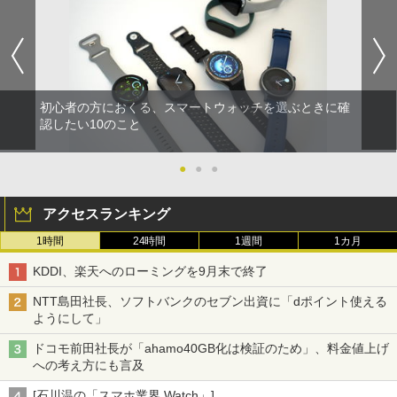
初心者の方におくる、スマートウォッチを選ぶときに確
認したい10のこと
●
●
●
アクセスランキング
1時間
24時間
1週間
1カ月
KDDI、楽天へのローミングを9月末で終了
NTT島田社長、ソフトバンクのセブン出資に「dポイント使える
ようにして」
ドコモ前田社長が「ahamo40GB化は検証のため」、料金値上げ
への考え方にも言及
[石川温の「スマホ業界 Watch」]