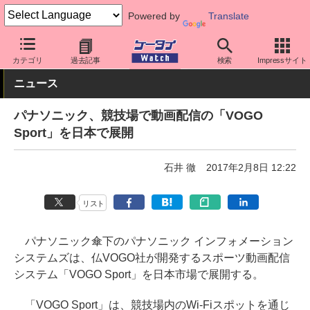
Powered by
Translate
ケータイ Watch
業界動向
企業動向
カテゴリ
過去記事
検索
Impressサイト
ニュース
パナソニック、競技場で動画配信の「VOGO
Sport」を日本で展開
石井 徹
2017年2月8日 12:22
リスト
パナソニック傘下のパナソニック インフォメーション
システムズは、仏VOGO社が開発するスポーツ動画配信
システム「VOGO Sport」を日本市場で展開する。
「VOGO Sport」は、競技場内のWi-Fiスポットを通じ