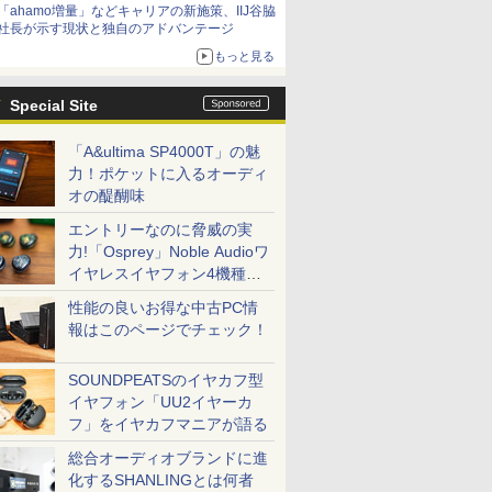
「ahamo増量」などキャリアの新施策、IIJ谷脇
社長が示す現状と独自のアドバンテージ
もっと見る
Special Site
「A&ultima SP4000T」の魅
力！ポケットに入るオーディ
オの醍醐味
エントリーなのに脅威の実
力!「Osprey」Noble Audioワ
イヤレスイヤフォン4機種を
一気に聴く
性能の良いお得な中古PC情
報はこのページでチェック！
SOUNDPEATSのイヤカフ型
イヤフォン「UU2イヤーカ
フ」をイヤカフマニアが語る
総合オーディオブランドに進
化するSHANLINGとは何者