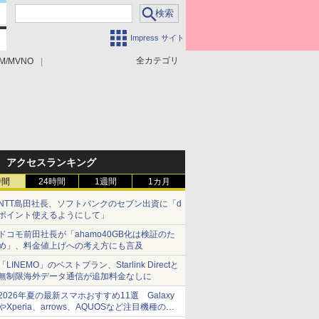
Impress サイト
全カテゴリ
M/MVNO
アクセスランキング
時間
24時間
1週間
1カ月
NTT島田社長、ソフトバンクのセブン出資に「d
ポイント使えるようにして」
ドコモ前田社長が「ahamo40GB化は検証のた
め」、料金値上げへの考え方にも言及
「LINEMO」のベストプラン、Starlink Directと
無制限海外データ通信が追加料金なしに
2026年夏の最新スマホおすすめ11選 Galaxy
やXperia、arrows、AQUOSなど注目機種の特
徴は