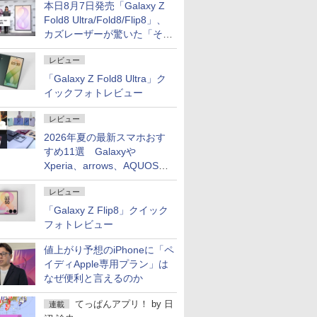
本日8月7日発売「Galaxy Z
Fold8 Ultra/Fold8/Flip8」、
カズレーザーが驚いた「そば
屋のメニュー並みの薄さ」
レビュー
「Galaxy Z Fold8 Ultra」ク
イックフォトレビュー
レビュー
2026年夏の最新スマホおす
すめ11選 Galaxyや
Xperia、arrows、AQUOSな
ど注目機種の特徴は
レビュー
「Galaxy Z Flip8」クイック
フォトレビュー
値上がり予想のiPhoneに「ペ
イディApple専用プラン」は
なぜ便利と言えるのか
てっぱんアプリ！
by
日
連載