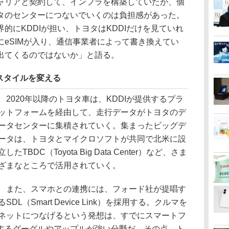
ャリアと契約して、インフラを構築していたが、個
タのセンターにつないでいくのは負担感があった。
的にKDDIが担い、トヨタはKDDIだけを見ていれ
eSIMが入り、通信事業者によって書き換えてい
出てくるのではないか」と語る。
スタイルを変える
2020年以降のトヨタ車は、KDDIが提供するプラ
ットフォームを経由して、走行データがトヨタのデ
ータセンターに集積されていく。集まったビッグデ
ータは、トヨタとマイクロソフトが共同で北米に設
立したTBDC（Toyota Big Data Center）など、さま
ざまなところで活用されていく。
また、スマホとの連携には、フォード社が提唱す
るSDL（Smart Device Link）を採用する。クルマを
ネットにつなげるという発想は、すでにスマートフ
するグーグルやアップルが強い分野だ。その点、ト