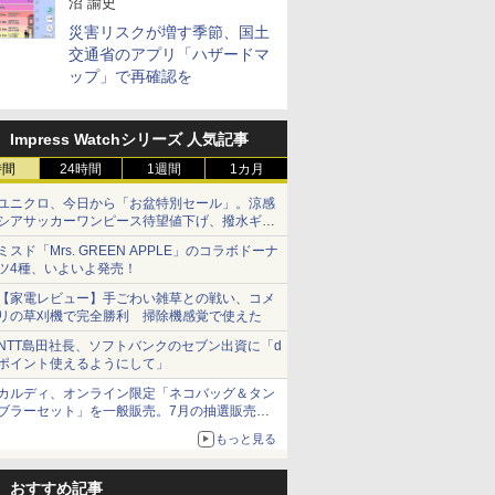
沼 諭史
災害リスクが増す季節、国土
交通省のアプリ「ハザードマ
ップ」で再確認を
Impress Watchシリーズ 人気記事
時間
24時間
1週間
1カ月
ユニクロ、今日から「お盆特別セール」。涼感
シアサッカーワンピース待望値下げ、撥水ギア
ショーツは1990円に
ミスド「Mrs. GREEN APPLE」のコラボドーナ
ツ4種、いよいよ発売！
【家電レビュー】手ごわい雑草との戦い、コメ
リの草刈機で完全勝利 掃除機感覚で使えた
NTT島田社長、ソフトバンクのセブン出資に「d
ポイント使えるようにして」
カルディ、オンライン限定「ネコバッグ＆タン
ブラーセット」を一般販売。7月の抽選販売の
当選無効分
もっと見る
おすすめ記事