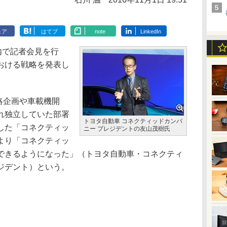
ェア
はてブ
note
LinkedIn
内で記者会見を行
おける戦略を発表し
略企画や車載機開
れ独立していた部署
トヨタ自動車 コネクティッドカンパ
した「コネクティッ
ニー プレジデントの友山茂樹氏
より「コネクティッ
できるようになった」（トヨタ自動車・コネクティ
ジデント）という。