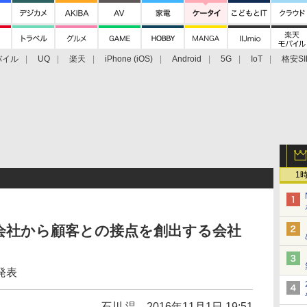
バイル
UQ
楽天
iPhone (iOS)
Android
5G
IoT
格安SI
アクセサリー
業界動向
法人向け
最新技術/その他
1
会社から顧客との接点を創出する会社
発表
石川 温
2016年11月1日 19:51