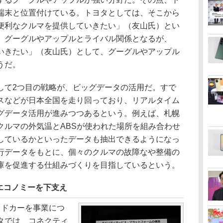
端末と位置付けている。トヨタとしては、そこから
便利なクルマを提供していきたい」（友山氏）とい
、グーグルやアップルとライバル関係となるが、
いきたい」（友山氏）として、グーグルやアップル
うだ。
て2つ目の戦略が、ビッグデータの活用だ。すで
スなどが日本全国を走り回っており、リアルタイム
グデータ活用が進みつつあるという。例えば、札幌
クルマの外気温とABSが使われた場所を組み合わせ
しているかといったデータも抽出できるようになっ
行データをもとに、個々のクルマの故障なや整備の
庫を促進する仕組みづくりを目指しているという。
エコノミーを下支え
ドカーを事業につ
タでは、コネクティ