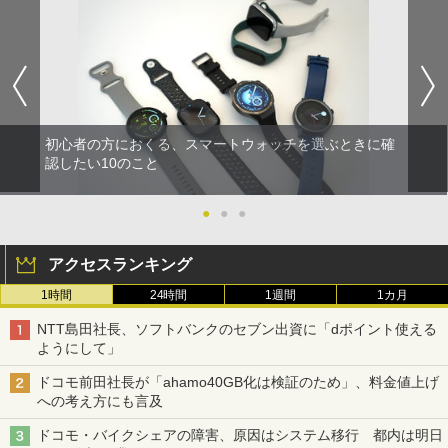
初心者の方におくる、スマートウォッチを選ぶときに確
認したい10のこと
●
●
●
アクセスランキング
1時間
24時間
1週間
1カ月
NTT島田社長、ソフトバンクのセブン出資に「dポイント使える
ようにして」
ドコモ前田社長が「ahamo40GB化は検証のため」、料金値上げ
への考え方にも言及
ドコモ・バイクシェアの障害、原因はシステム移行 都内は明日