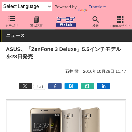
Powered by
Translate
ケータイ Watch
格安スマホ/格安SIM
格安スマホ/SIMフリースマ
カテゴリ
過去記事
検索
Impressサイト
ニュース
ASUS、「ZenFone 3 Deluxe」5.5インチモデル
を28日発売
石井 徹
2016年10月26日 11:47
リスト