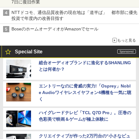
7日に復旧作業
NTTドコモ、通信品質改善の現在地は「道半ば」 都市部に優先
投資で年度内の改善目指す
BoseのホームオーディオがAmazonでセール
もっと見る
Special Site
総合オーディオブランドに進化するSHANLING
とは何者か？
エントリーなのに脅威の実力!「Osprey」Nobl
e Audioワイヤレスイヤフォン4機種を一気に聴
く
ハイグレードテレビ「TCL Q7D Pro」。圧巻の
色彩美で映画＆ゲームが極上体験に
クリエイティブが作った2万円台の“小さなピュ